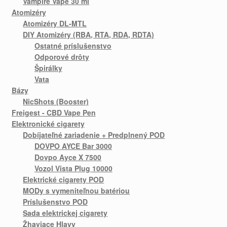
Vampire Vape 30 ml
Atomizéry
Atomizéry DL-MTL
DIY Atomizéry (RBA, RTA, RDA, RDTA)
Ostatné príslušenstvo
Odporové drôty
Špirálky
Vata
Bázy
NicShots (Booster)
Freigest - CBD Vape Pen
Elektronické cigarety
Dobíjateľné zariadenie + Predplnený POD
DOVPO AYCE Bar 3000
Dovpo Ayce X 7500
Vozol Vista Plug 10000
Elektrické cigarety POD
MODy s vymeniteľnou batériou
Príslušenstvo POD
Sada elektrickej cigarety
Žhaviace Hlavy