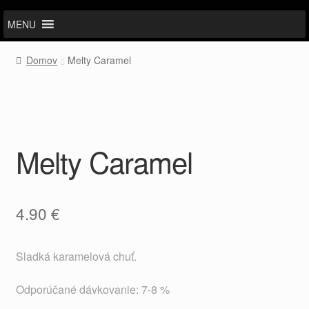
MENU
Domov
Melty Caramel
Melty Caramel
4.90
€
Sladká karamelová chuť.
Odporúčané dávkovanie: 7-8 %