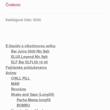
Čoskoro
Katalógové číslo:
5530
E-liquidy s nikotínovou soľou
Bar Juice 5000 Nic Salt
ELUX Legend Nic Salt
ELF Bar ELFLIQ 10 ml
Fajčiarske príslušenstvo
Arómy
CHILL PILL
MAW
Revolute
Shake and Vape (Longfill)
Pacha Mama longfill
BOMBO