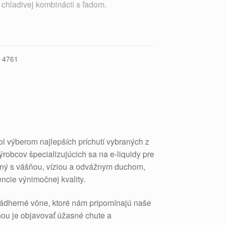
chladivej kombinácii s ľadom.
:
4761
l výberom najlepších príchutí vybraných z
robcov špecializujúcich sa na e-liquidy pre
rený s vášňou, víziou a odvážnym duchom,
ncie výnimočnej kvality.
nádherné vône, ktoré nám pripomínajú naše
ou je objavovať úžasné chute a