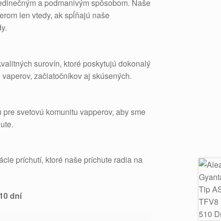
 jedinečným a podmanivým spôsobom. Naše
erom len vtedy, ak spĺňajú naše
y.
alitných surovín, ktoré poskytujú dokonalý
h vaperov, začiatočníkov aj skúsených.
u pre svetovú komunitu vapperov, aby sme
hute.
ie príchutí, ktoré naše príchute radia na
10 dní