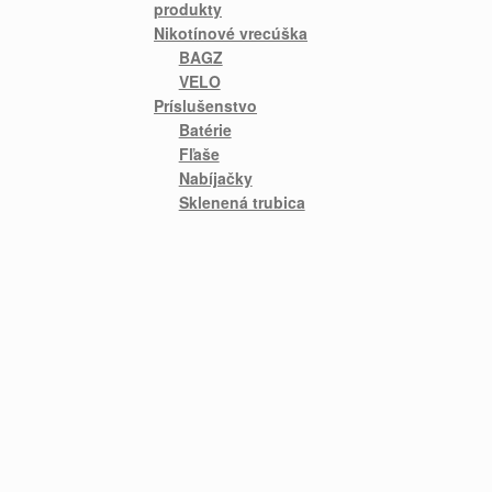
produkty
Nikotínové vrecúška
BAGZ
VELO
Príslušenstvo
Batérie
Fľaše
Nabíjačky
Sklenená trubica