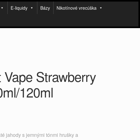
E-liquidy
Bázy
Nikotínové vrecúška
 Vape Strawberry
0ml/120ml
até jahody s jemnými tónmi hrušky a