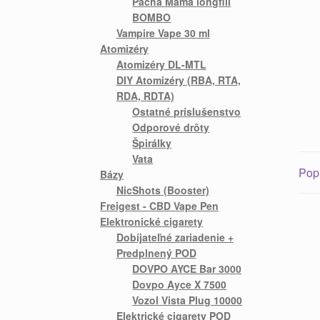
Pacha Mama longfill
BOMBO
Vampire Vape 30 ml
Atomizéry
Atomizéry DL-MTL
DIY Atomizéry (RBA, RTA,
RDA, RDTA)
Ostatné príslušenstvo
Odporové drôty
Špirálky
Vata
Pop
Bázy
NicShots (Booster)
Freigest - CBD Vape Pen
Elektronické cigarety
Dobíjateľné zariadenie +
Predplnený POD
DOVPO AYCE Bar 3000
Dovpo Ayce X 7500
Vozol Vista Plug 10000
Elektrické cigarety POD