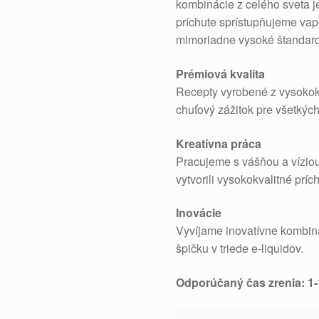
kombinácie z celého sveta
príchute sprístupňujeme vap
mimoriadne vysoké štandard
Prémiová kvalita
Recepty vyrobené z vysokokv
chuťový zážitok pre všetkýc
Kreatívna práca
Pracujeme s vášňou a vízio
vytvorili vysokokvalitné príc
Inovácie
Vyvíjame inovatívne kombinác
špičku v triede e-liquidov.
Odporúčaný čas zrenia: 1-