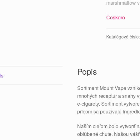
marshmallow v 
Čoskoro
Katalógové číslo
Popis
is
Sortiment Mount Vape vzniko
mnohých receptúr a snahy vý
e-cigarety. Sortiment vytvo
pričom sa používajú ingredie
Naším cieľom bolo vytvoriť 
obľúbené chute. Našou vášň