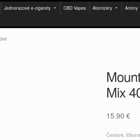
Jednorazové e-cigarety
CBD Vapes
Atomizéry
Arómy
0ml
Mount
Mix 4
15.90
€
Čerstvé, šťavn