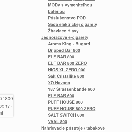
MODy s vymeniteľnou
batériou
Príslušenstvo POD
Sada elektrickej cigarety
Žhaviace Hlavy
Jednorazové e-cigarety
Aroma King - Bugatti
Dripped Bar 800
ELF BAR 800
ELF BAR 800 ZERO
HIGS XL ZERO 900
Salt Cristallite 800
XO Havana
187 Strassenbande 600
ELF BAR 600
PUFF HOUSE 800
PUFF HOUSE 800 ZERO
SALT SWITCH 600
VAAL 800
Nahrievacie prístroje / tabakové