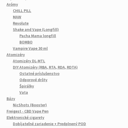
Arómy
CHILL PILL
MAW
Revolute
Shake and Vape (Longfill)
Pacha Mama longfill
BOMBO
Vampire Vape 30 ml
Atomizéry
Atomizéry DL-MTL
DIY Atomizéry (RBA, RTA, RDA, RDTA)
Ostatné príslušenstvo
Odporové drôty
Špirálky
Vata
Bázy
NicShots (Booster)
Freigest - CBD Vape Pen
Elektronické cigarety
Dobíjateľné zariadenie + Predplnený POD