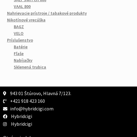
VAAL 800
Nahrievacie prístroje / tabakové produkty
Nikotínové vrecúška
BAGZ
VELO
Príslušenstvo
Batérie
Fľaše
Nabíjačky
Sklenená trubica
943 01 Štúrovo, Hlavná 7/123.
+421 918 423 160
info@hybridcigi.com
Hybridcigi
Hybridcigi