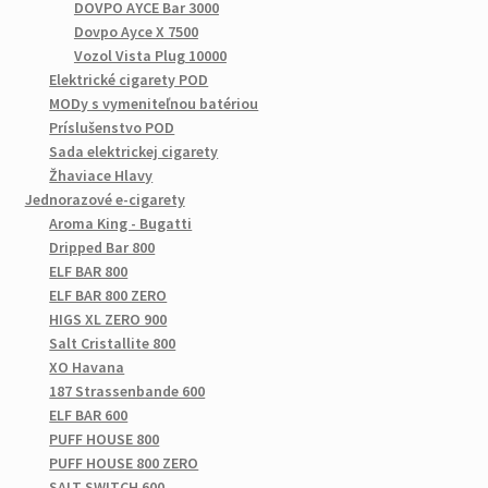
DOVPO AYCE Bar 3000
Dovpo Ayce X 7500
Vozol Vista Plug 10000
Elektrické cigarety POD
MODy s vymeniteľnou batériou
Príslušenstvo POD
Sada elektrickej cigarety
Žhaviace Hlavy
Jednorazové e-cigarety
Aroma King - Bugatti
Dripped Bar 800
ELF BAR 800
ELF BAR 800 ZERO
HIGS XL ZERO 900
Salt Cristallite 800
XO Havana
187 Strassenbande 600
ELF BAR 600
PUFF HOUSE 800
PUFF HOUSE 800 ZERO
SALT SWITCH 600