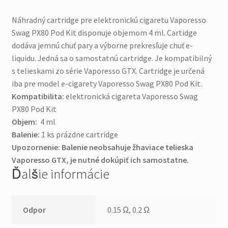
Náhradný cartridge pre elektronickú cigaretu Vaporesso
Swag PX80 Pod Kit disponuje objemom 4 ml. Cartidge
dodáva jemnú chuť pary a výborne prekresľuje chuť e-
liquidu. Jedná sa o samostatnú cartridge. Je kompatibilný
s telieskami zo série Vaporesso GTX. Cartridge je určená
iba pre model e-cigarety Vaporesso Swag PX80 Pod Kit.
Kompatibilita:
elektronická cigareta Vaporesso Swag
PX80 Pod Kit
Objem:
4 ml
Balenie:
1 ks prázdne cartridge
Upozornenie: Balenie neobsahuje žhaviace telieska
Vaporesso GTX, je nutné dokúpiť ich samostatne.
Ďalšie informácie
Odpor
0.15 Ω, 0.2 Ω