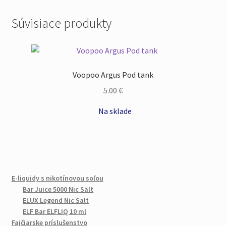
Súvisiace produkty
Voopoo Argus Pod tank
5.00
€
Na sklade
E-liquidy s nikotínovou soľou
Bar Juice 5000 Nic Salt
ELUX Legend Nic Salt
ELF Bar ELFLIQ 10 ml
Fajčiarske príslušenstvo