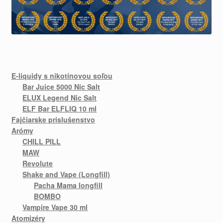
E-liquidy s nikotínovou soľou
Bar Juice 5000 Nic Salt
ELUX Legend Nic Salt
ELF Bar ELFLIQ 10 ml
Fajčiarske príslušenstvo
Arómy
CHILL PILL
MAW
Revolute
Shake and Vape (Longfill)
Pacha Mama longfill
BOMBO
Vampire Vape 30 ml
Atomizéry