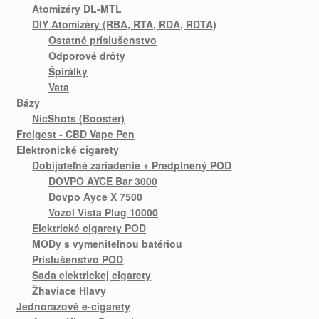
Atomizéry DL-MTL
DIY Atomizéry (RBA, RTA, RDA, RDTA)
Ostatné príslušenstvo
Odporové drôty
Špirálky
Vata
Bázy
NicShots (Booster)
Freigest - CBD Vape Pen
Elektronické cigarety
Dobíjateľné zariadenie + Predplnený POD
DOVPO AYCE Bar 3000
Dovpo Ayce X 7500
Vozol Vista Plug 10000
Elektrické cigarety POD
MODy s vymeniteľnou batériou
Príslušenstvo POD
Sada elektrickej cigarety
Žhaviace Hlavy
Jednorazové e-cigarety