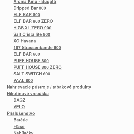
Aroma King - Bugatti
Dripped Bar 800
ELF BAR 800
ELF BAR 800 ZERO
HIGS XL ZERO 900
Salt Cristallite 800
XO Havana
187 Strassenbande 600
ELF BAR 600
PUFF HOUSE 800
PUFF HOUSE 800 ZERO
SALT SWITCH 600
VAAL 800
Nahrievacie prístroje / tabakové produkty
Nikotínové vrecúška
BAGZ
VELO
Príslušenstvo
Batérie
Fľaše
Nabíjačky