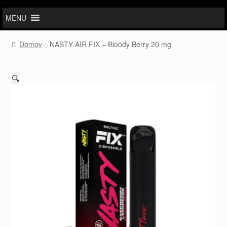
MENU
Domov
NASTY AIR FIX – Bloody Berry 20 mg
🔍