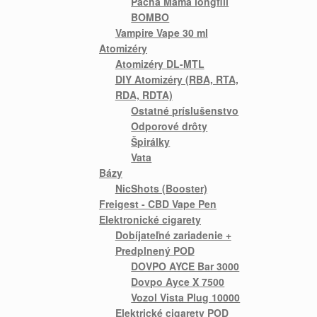
Pacha Mama longfill
BOMBO
Vampire Vape 30 ml
Atomizéry
Atomizéry DL-MTL
DIY Atomizéry (RBA, RTA,
RDA, RDTA)
Ostatné príslušenstvo
Odporové drôty
Špirálky
Vata
Bázy
NicShots (Booster)
Freigest - CBD Vape Pen
Elektronické cigarety
Dobíjateľné zariadenie +
Predplnený POD
DOVPO AYCE Bar 3000
Dovpo Ayce X 7500
Vozol Vista Plug 10000
Elektrické cigarety POD