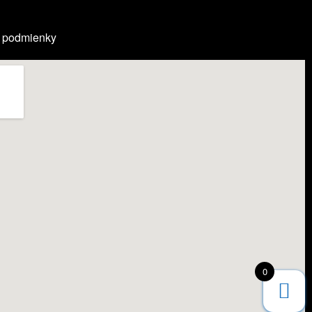
 podmienky
0