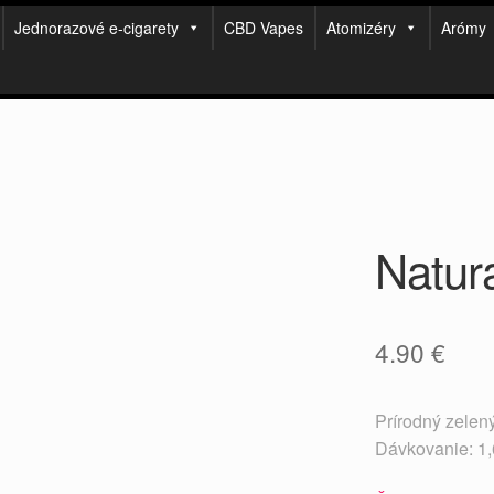
Jednorazové e-cigarety
CBD Vapes
Atomizéry
Arómy
Natur
4.90
€
Prírodný zelený
Dávkovanie: 1,