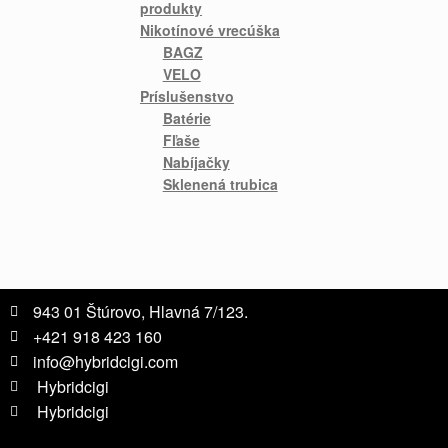
produkty
Nikotínové vrecúška
BAGZ
VELO
Príslušenstvo
Batérie
Fľaše
Nabíjačky
Sklenená trubica
943 01 Štúrovo, Hlavná 7/123.
+421 918 423 160
info@hybridcigi.com
Hybridcigi
Hybridcigi