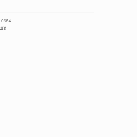
:
0654
rry