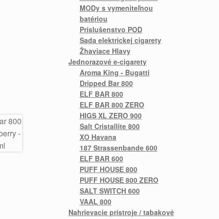
MODy s vymeniteľnou
batériou
Príslušenstvo POD
Sada elektrickej cigarety
Žhaviace Hlavy
Jednorazové e-cigarety
Aroma King - Bugatti
Dripped Bar 800
ELF BAR 800
ELF BAR 800 ZERO
HIGS XL ZERO 900
Salt Cristallite 800
XO Havana
187 Strassenbande 600
ELF BAR 600
PUFF HOUSE 800
PUFF HOUSE 800 ZERO
SALT SWITCH 600
VAAL 800
Nahrievacie prístroje / tabakové