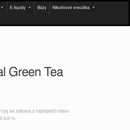
E-liquidy
Bázy
Nikotínové vrecúška
al Green Tea
 čaj sa získava z najlepších listov.
6-3,6 %