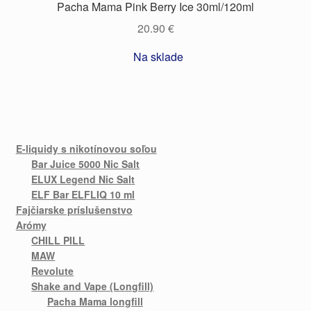
Pacha Mama Pink Berry Ice 30ml/120ml
20.90
€
Na sklade
E-liquidy s nikotínovou soľou
Bar Juice 5000 Nic Salt
ELUX Legend Nic Salt
ELF Bar ELFLIQ 10 ml
Fajčiarske príslušenstvo
Arómy
CHILL PILL
MAW
Revolute
Shake and Vape (Longfill)
Pacha Mama longfill