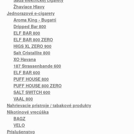
Sada elektrickej cigarety
Žhaviace Hlavy
Jednorazové e-cigarety
Aroma King - Bugatti
Dripped Bar 800
ELF BAR 800
ELF BAR 800 ZERO
HIGS XL ZERO 900
Salt Cristallite 800
XO Havana
187 Strassenbande 600
ELF BAR 600
PUFF HOUSE 800
PUFF HOUSE 800 ZERO
SALT SWITCH 600
VAAL 800
Nahrievacie prístroje / tabakové produkty
Nikotínové vrecúška
BAGZ
VELO
Príslušenstvo