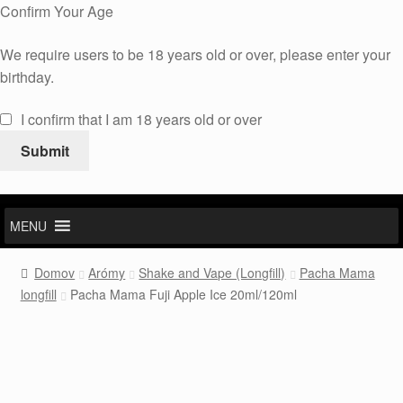
Confirm Your Age
We require users to be 18 years old or over, please enter your
birthday.
I confirm that I am 18 years old or over
Submit
MENU
Domov
Arómy
Shake and Vape (Longfill)
Pacha Mama
longfill
Pacha Mama Fuji Apple Ice 20ml/120ml