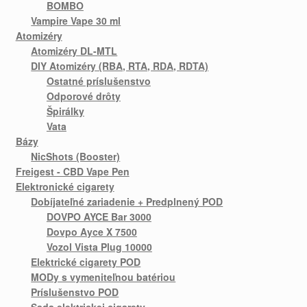
BOMBO
Vampire Vape 30 ml
Atomizéry
Atomizéry DL-MTL
DIY Atomizéry (RBA, RTA, RDA, RDTA)
Ostatné príslušenstvo
Odporové drôty
Špirálky
Vata
Bázy
NicShots (Booster)
Freigest - CBD Vape Pen
Elektronické cigarety
Dobíjateľné zariadenie + Predplnený POD
DOVPO AYCE Bar 3000
Dovpo Ayce X 7500
Vozol Vista Plug 10000
Elektrické cigarety POD
MODy s vymeniteľnou batériou
Príslušenstvo POD