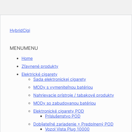
HybridCigi
MENU
MENU
Home
Zľavnené produkty
Elektrické cigarety
Sada elektronickej cigarety
MODy s vymeniteľnou batériou
Nahrievacie prístroje / tabakové produkty
MODy so zabudovanou batériou
Elektronické cigarety POD
Príslušenstvo POD
Dobíjateľné zariadenie + Predplnený POD
Vozol Vista Plug 10000