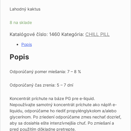
Lahodný kaktus
8 na sklade
Katalógové číslo:
1460
Kategória:
CHILL PILL
Popis
Popis
Odporúčaný pomer miešania: 7 – 8 %
Odporúčaný čas zrenia: 5 – 7 dní
Koncentrát príchute na báze PG pre e-liquid.
Nepoužívajte samotný koncentrát príchute ako náplň e-
liquidu, odporúčame ho riediť propylénglykolom a/alebo
glycerínom. Po zriedení odporúčame zmes nechať dozrieť,
aby sa dosiahla ešte intenzívnejšia chuť. Po zmiešaní a
pred použitím dôkladne pretrepte.