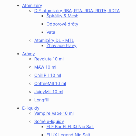
Atomizéry
DIY atomizéry RBA, RTA, RDA, RDTA, RDTA
Špirálky & Mesh
Odporové drôty
Vata
Atomizéry DL - MTL
Žhaviace hlavy
Arómy
Revolute 10 ml
MAW 10 ml
Chill Pill 10 ml
CoffeeMill 10 ml
JuicyMill 10 ml
Longfill
E-liquidy
Vampire Vape 10 ml
Soľné e-liquidy
ELF Bar ELFLIQ Nic Salt
ELUX Legend Nic Salt