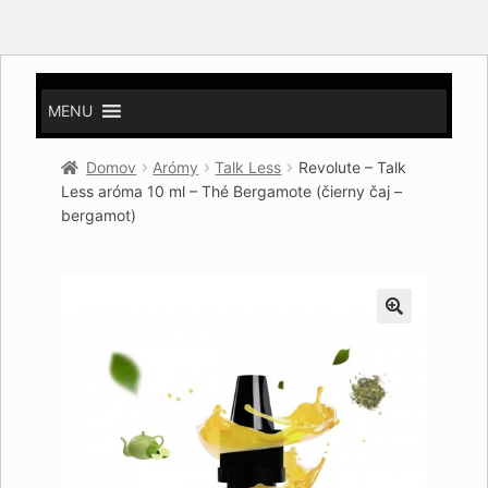
MENU
Domov
Arómy
Talk Less
Revolute – Talk
Less aróma 10 ml – Thé Bergamote (čierny čaj –
bergamot)
🔍