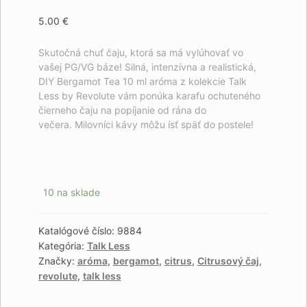
5.00
€
Skutočná chuť čaju, ktorá sa má vylúhovať vo
vašej PG/VG báze!
Silná, intenzívna a realistická,
DIY Bergamot Tea 10 ml aróma z kolekcie Talk
Less by Revolute vám ponúka karafu ochuteného
čierneho čaju na popíjanie od rána do
večera.
Milovníci kávy môžu ísť späť do postele!
10 na sklade
Katalógové číslo:
9884
Kategória:
Talk Less
Značky:
aróma
,
bergamot
,
citrus
,
Citrusový čaj
,
revolute
,
talk less