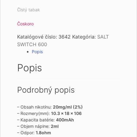
Čistý tabak
Čoskoro
Katalógové číslo:
3642
Kategória:
SALT
SWITCH 600
Popis
Popis
Podrobný popis
– Obsah nikotínu:
20mg/ml (2%)
– Rozmery(mm):
10.3 x 18 x 106
– Kapacita batérie:
400mAh
– Objem náplne:
2ml
– Odpor:
1.8ohm