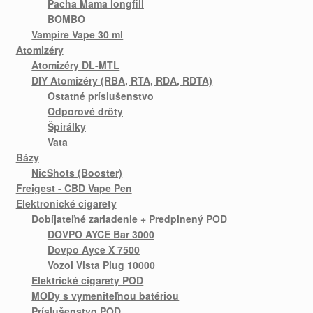
Pacha Mama longfill
BOMBO
Vampire Vape 30 ml
Atomizéry
Atomizéry DL-MTL
DIY Atomizéry (RBA, RTA, RDA, RDTA)
Ostatné príslušenstvo
Odporové drôty
Špirálky
Vata
Bázy
NicShots (Booster)
Freigest - CBD Vape Pen
Elektronické cigarety
Dobíjateľné zariadenie + Predplnený POD
DOVPO AYCE Bar 3000
Dovpo Ayce X 7500
Vozol Vista Plug 10000
Elektrické cigarety POD
MODy s vymeniteľnou batériou
Príslušenstvo POD