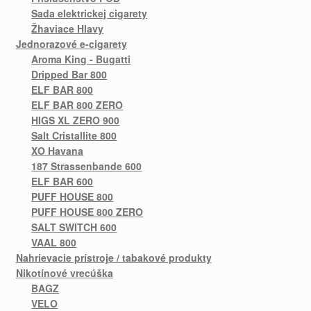
Sada elektrickej cigarety
Žhaviace Hlavy
Jednorazové e-cigarety
Aroma King - Bugatti
Dripped Bar 800
ELF BAR 800
ELF BAR 800 ZERO
HIGS XL ZERO 900
Salt Cristallite 800
XO Havana
187 Strassenbande 600
ELF BAR 600
PUFF HOUSE 800
PUFF HOUSE 800 ZERO
SALT SWITCH 600
VAAL 800
Nahrievacie prístroje / tabakové produkty
Nikotínové vrecúška
BAGZ
VELO