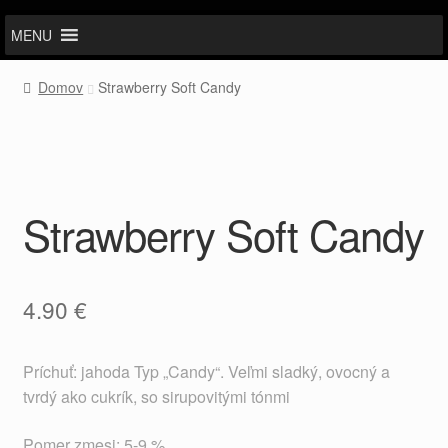
MENU
Domov
Strawberry Soft Candy
Strawberry Soft Candy
4.90
€
Príchuť: jahoda Typ „Candy“. Veľmi sladký, ovocný a
tvrdý ako cukrík, so sirupovitými tónmi
Pomer zmesi: 5-9 %