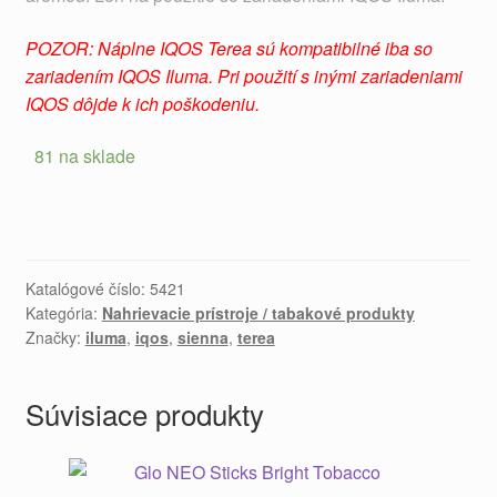
POZOR: Náplne IQOS Terea sú kompatibilné iba so
zariadením IQOS Iluma. Pri použití s ​​inými zariadeniami
IQOS dôjde k ich poškodeniu.
81 na sklade
Katalógové číslo:
5421
Kategória:
Nahrievacie prístroje / tabakové produkty
Značky:
iluma
,
iqos
,
sienna
,
terea
Súvisiace produkty