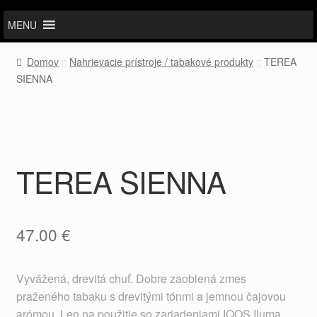
MENU
Domov
Nahrievacie prístroje / tabakové produkty
TEREA
SIENNA
TEREA SIENNA
47.00
€
Vyvážená, drevitá chuť. Dobre zaoblená zmes
praženého tabaku s drevitými tónmi a jemnou čajovou
arómou. Len na použitie so zariadeniami IQOS Iluma.