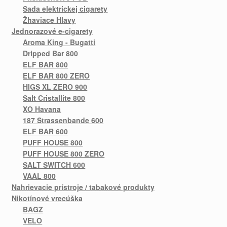
Sada elektrickej cigarety
Žhaviace Hlavy
Jednorazové e-cigarety
Aroma King - Bugatti
Dripped Bar 800
ELF BAR 800
ELF BAR 800 ZERO
HIGS XL ZERO 900
Salt Cristallite 800
XO Havana
187 Strassenbande 600
ELF BAR 600
PUFF HOUSE 800
PUFF HOUSE 800 ZERO
SALT SWITCH 600
VAAL 800
Nahrievacie prístroje / tabakové produkty
Nikotínové vrecúška
BAGZ
VELO