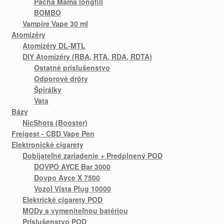
Pacha Mama longfill
BOMBO
Vampire Vape 30 ml
Atomizéry
Atomizéry DL-MTL
DIY Atomizéry (RBA, RTA, RDA, RDTA)
Ostatné príslušenstvo
Odporové drôty
Špirálky
Vata
Bázy
NicShots (Booster)
Freigest - CBD Vape Pen
Elektronické cigarety
Dobíjateľné zariadenie + Predplnený POD
DOVPO AYCE Bar 3000
Dovpo Ayce X 7500
Vozol Vista Plug 10000
Elektrické cigarety POD
MODy s vymeniteľnou batériou
Príslušenstvo POD