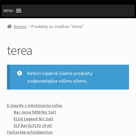
MENU
Domov
Produkty so značkou “terea”
terea
Neboli nájdené žiadne produkty
zodpovedajúce vášmu výberu.
E-liquidy s nikotínovou soľou
Bar Juice 5000 Nic Salt
ELUX Legend Nic Salt
ELF Bar ELFLIQ 10 ml
Fajčiarske príslušenstvo