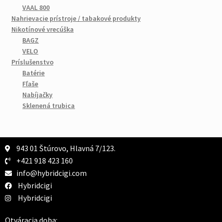
VAAL 800
Nahrievacie prístroje / tabakové produkty
Nikotínové vrecúška
BAGZ
VELO
Príslušenstvo
Batérie
Fľaše
Nabíjačky
Sklenená trubica
943 01 Štúrovo, Hlavná 7/123.
+421 918 423 160
info@hybridcigi.com
Hybridcigi
Hybridcigi
Otváracia doba: