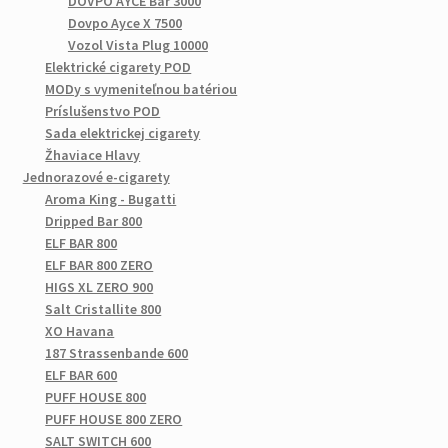
DOVPO AYCE Bar 3000
Dovpo Ayce X 7500
Vozol Vista Plug 10000
Elektrické cigarety POD
MODy s vymeniteľnou batériou
Príslušenstvo POD
Sada elektrickej cigarety
Žhaviace Hlavy
Jednorazové e-cigarety
Aroma King - Bugatti
Dripped Bar 800
ELF BAR 800
ELF BAR 800 ZERO
HIGS XL ZERO 900
Salt Cristallite 800
XO Havana
187 Strassenbande 600
ELF BAR 600
PUFF HOUSE 800
PUFF HOUSE 800 ZERO
SALT SWITCH 600