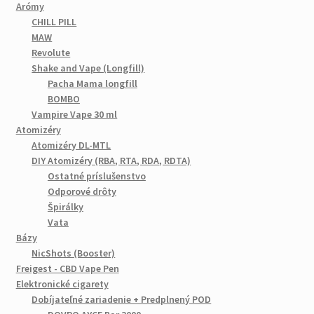
Arómy
CHILL PILL
MAW
Revolute
Shake and Vape (Longfill)
Pacha Mama longfill
BOMBO
Vampire Vape 30 ml
Atomizéry
Atomizéry DL-MTL
DIY Atomizéry (RBA, RTA, RDA, RDTA)
Ostatné príslušenstvo
Odporové drôty
Špirálky
Vata
Bázy
NicShots (Booster)
Freigest - CBD Vape Pen
Elektronické cigarety
Dobíjateľné zariadenie + Predplnený POD