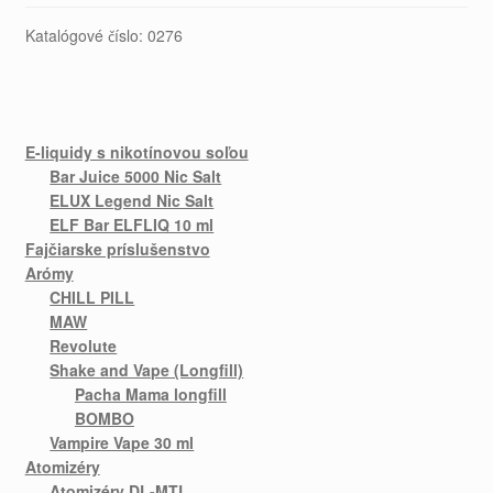
Katalógové číslo:
0276
E-liquidy s nikotínovou soľou
Bar Juice 5000 Nic Salt
ELUX Legend Nic Salt
ELF Bar ELFLIQ 10 ml
Fajčiarske príslušenstvo
Arómy
CHILL PILL
MAW
Revolute
Shake and Vape (Longfill)
Pacha Mama longfill
BOMBO
Vampire Vape 30 ml
Atomizéry
Atomizéry DL-MTL