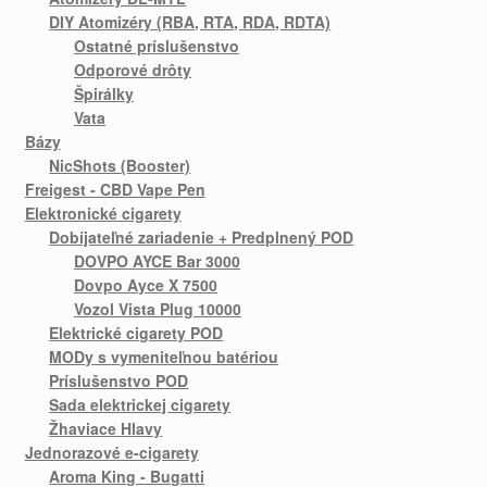
DIY Atomizéry (RBA, RTA, RDA, RDTA)
Ostatné príslušenstvo
Odporové drôty
Špirálky
Vata
Bázy
NicShots (Booster)
Freigest - CBD Vape Pen
Elektronické cigarety
Dobíjateľné zariadenie + Predplnený POD
DOVPO AYCE Bar 3000
Dovpo Ayce X 7500
Vozol Vista Plug 10000
Elektrické cigarety POD
MODy s vymeniteľnou batériou
Príslušenstvo POD
Sada elektrickej cigarety
Žhaviace Hlavy
Jednorazové e-cigarety
Aroma King - Bugatti