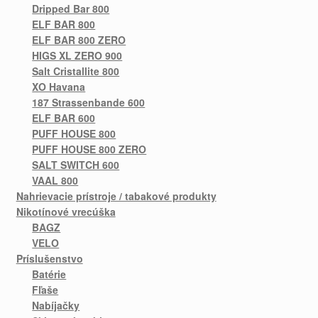
Dripped Bar 800
ELF BAR 800
ELF BAR 800 ZERO
HIGS XL ZERO 900
Salt Cristallite 800
XO Havana
187 Strassenbande 600
ELF BAR 600
PUFF HOUSE 800
PUFF HOUSE 800 ZERO
SALT SWITCH 600
VAAL 800
Nahrievacie prístroje / tabakové produkty
Nikotínové vrecúška
BAGZ
VELO
Príslušenstvo
Batérie
Fľaše
Nabíjačky