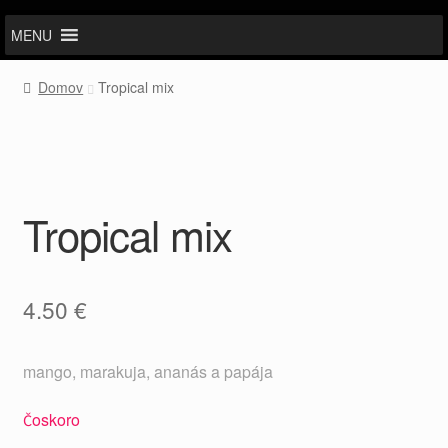
MENU
Domov
Tropical mix
Tropical mix
4.50
€
mango, marakuja, ananás a papája
Čoskoro