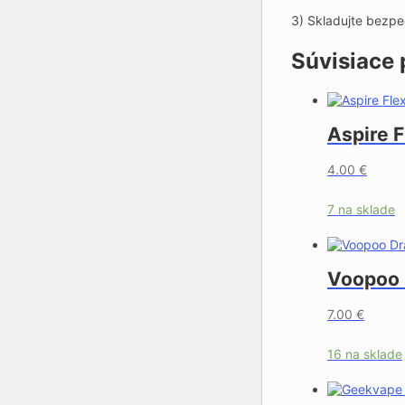
3) Skladujte bezp
Súvisiace 
Aspire F
4.00
€
7 na sklade
Voopoo 
7.00
€
16 na sklade