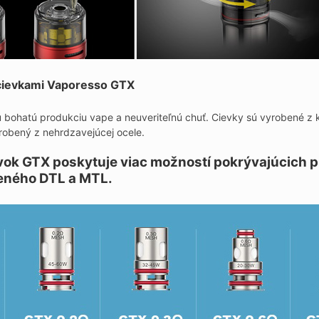
 cievkami Vaporesso GTX
 bohatú produkciu vape a neuveriteľnú chuť. Cievky sú vyrobené z k
yrobený z nehrdzavejúcej ocele.
vok GTX poskytuje viac možností pokrývajúcich p
eného DTL a MTL.