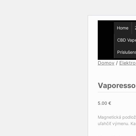
Home
CBD Vap
Príslušen
Domov
/
Elektro
Vaporesso
5.00
€
Magnetická podložk
uľahčiť výmenu.
Ka