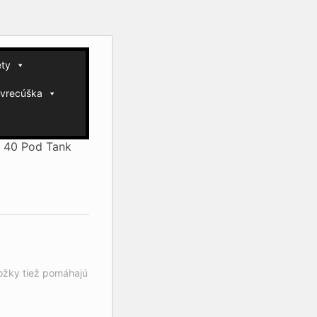
ety
 vrecúška
 40 Pod Tank
ožky tiež pomáhajú