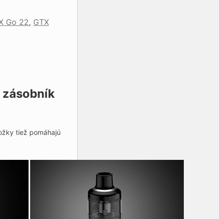
X Go 22
,
GTX
 zásobník
ožky tiež pomáhajú