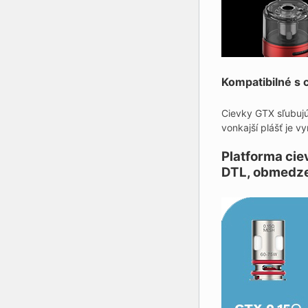
Kompatibilné s
Cievky GTX sľubujú
vonkajší plášť je v
Platforma cie
DTL, obmedz