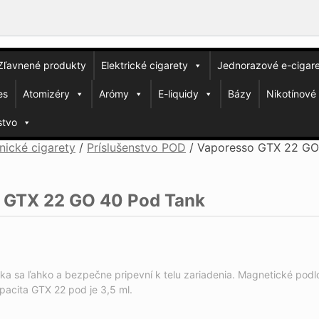
Zľavnené produkty
Elektrické cigarety
Jednorazové e-cigar
es
Atomizéry
Arómy
E-liquidy
Bázy
Nikotínové
stvo
nické cigarety
/
Príslušenstvo POD
/
Vaporesso GTX 22 GO
 GTX 22 GO 40 Pod Tank
a sa ľahko a bezpečne pripevní k telu zariadenia.
Magnetické podl
pacita GTX 22 pod je 3,5 ml.