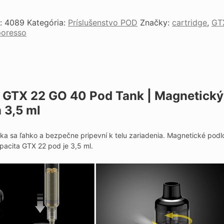
o:
4089
Kategória:
Príslušenstvo POD
Značky:
cartridge
,
GT
poresso
 GTX 22 GO 40 Pod Tank | Magnetický
 3,5 ml
a sa ľahko a bezpečne pripevní k telu zariadenia. Magnetické podl
pacita GTX 22 pod je 3,5 ml.