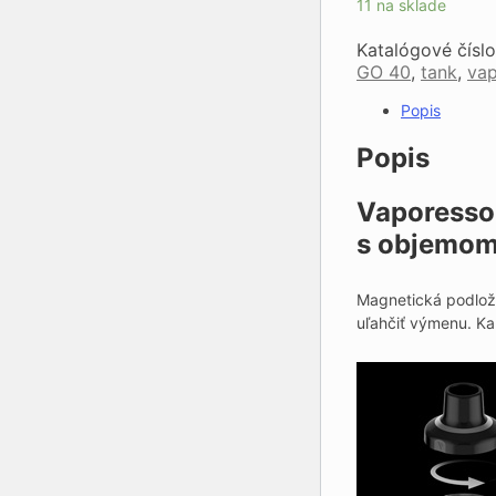
11 na sklade
Katalógové čísl
GO 40
,
tank
,
va
Popis
Popis
Vaporesso
s objemom
Magnetická podložk
uľahčiť výmenu. Ka