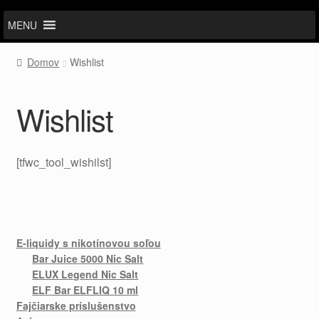
MENU
Domov
Wishlist
Wishlist
[tfwc_tool_wishilst]
E-liquidy s nikotínovou soľou
Bar Juice 5000 Nic Salt
ELUX Legend Nic Salt
ELF Bar ELFLIQ 10 ml
Fajčiarske príslušenstvo