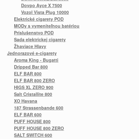
Dovpo Ayce X 7500
Vozol Vista Plug 10000
Elektrické cigarety POD
MODy s vymeniteľnou batériou
Príslušenstvo POD
Sada elektrickej cigarety
Žhaviace Hlavy
Jednorazové e-cigarety
Aroma King - Bugatti
Dripped Bar 800
ELF BAR 800
ELF BAR 800 ZERO
HIGS XL ZERO 900
Salt Cristallite 800
XO Havana
187 Strassenbande 600
ELF BAR 600
PUFF HOUSE 800
PUFF HOUSE 800 ZERO
SALT SWITCH 600