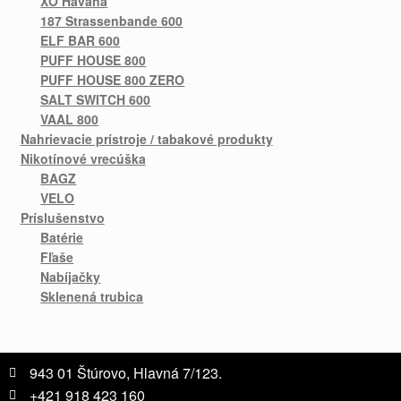
XO Havana
187 Strassenbande 600
ELF BAR 600
PUFF HOUSE 800
PUFF HOUSE 800 ZERO
SALT SWITCH 600
VAAL 800
Nahrievacie prístroje / tabakové produkty
Nikotínové vrecúška
BAGZ
VELO
Príslušenstvo
Batérie
Fľaše
Nabíjačky
Sklenená trubica
943 01 Štúrovo, Hlavná 7/123.
+421 918 423 160