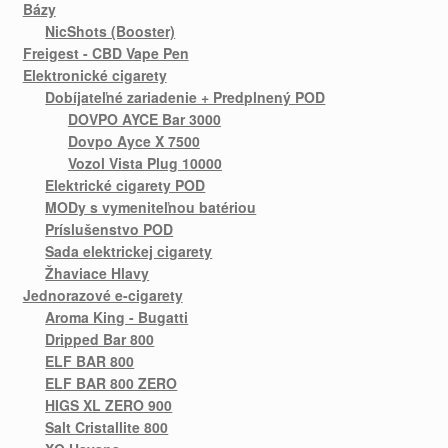
Bázy
NicShots (Booster)
Freigest - CBD Vape Pen
Elektronické cigarety
Dobíjateľné zariadenie + Predplnený POD
DOVPO AYCE Bar 3000
Dovpo Ayce X 7500
Vozol Vista Plug 10000
Elektrické cigarety POD
MODy s vymeniteľnou batériou
Príslušenstvo POD
Sada elektrickej cigarety
Žhaviace Hlavy
Jednorazové e-cigarety
Aroma King - Bugatti
Dripped Bar 800
ELF BAR 800
ELF BAR 800 ZERO
HIGS XL ZERO 900
Salt Cristallite 800