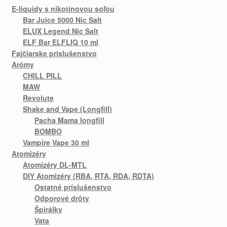
E-liquidy s nikotínovou soľou
Bar Juice 5000 Nic Salt
ELUX Legend Nic Salt
ELF Bar ELFLIQ 10 ml
Fajčiarske príslušenstvo
Arómy
CHILL PILL
MAW
Revolute
Shake and Vape (Longfill)
Pacha Mama longfill
BOMBO
Vampire Vape 30 ml
Atomizéry
Atomizéry DL-MTL
DIY Atomizéry (RBA, RTA, RDA, RDTA)
Ostatné príslušenstvo
Odporové drôty
Špirálky
Vata