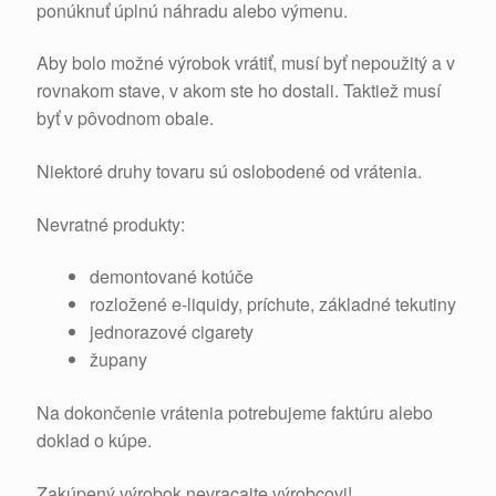
ponúknuť úplnú náhradu alebo výmenu.
Aby bolo možné výrobok vrátiť, musí byť nepoužitý a v
rovnakom stave, v akom ste ho dostali. Taktiež musí
byť v pôvodnom obale.
Niektoré druhy tovaru sú oslobodené od vrátenia.
Nevratné produkty:
demontované kotúče
rozložené e-liquidy, príchute, základné tekutiny
jednorazové cigarety
župany
Na dokončenie vrátenia potrebujeme faktúru alebo
doklad o kúpe.
Zakúpený výrobok nevracajte výrobcovi!