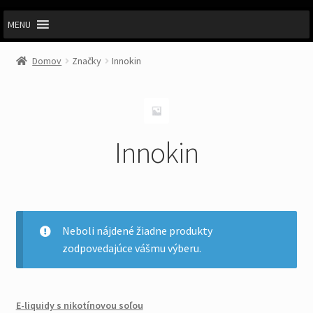
MENU
Domov
Značky
Innokin
Innokin
Neboli nájdené žiadne produkty
zodpovedajúce vášmu výberu.
E-liquidy s nikotínovou soľou