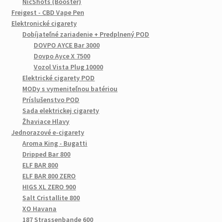
NicShots (Booster)
Freigest - CBD Vape Pen
Elektronické cigarety
Dobíjateľné zariadenie + Predplnený POD
DOVPO AYCE Bar 3000
Dovpo Ayce X 7500
Vozol Vista Plug 10000
Elektrické cigarety POD
MODy s vymeniteľnou batériou
Príslušenstvo POD
Sada elektrickej cigarety
Žhaviace Hlavy
Jednorazové e-cigarety
Aroma King - Bugatti
Dripped Bar 800
ELF BAR 800
ELF BAR 800 ZERO
HIGS XL ZERO 900
Salt Cristallite 800
XO Havana
187 Strassenbande 600