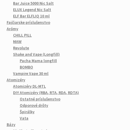
Bar Juice 5000 Nic Salt
ELUX Legend Nic Salt
ELF Bar ELFLIQ 10 ml
Fajčiarske príslušenstvo
Arómy
CHILL PILL
MAW
Revolute
Shake and Vape (Longfill)
Pacha Mama longfill
BOMBO
Vampire Vape 30 ml
Atomizéry
Atomizéry DL-MTL
DIY Atomizéry (RBA, RTA, RDA, RDTA)
Ostatné príslušenstvo
Odporové drôty
Špirálky
Vata
Bázy