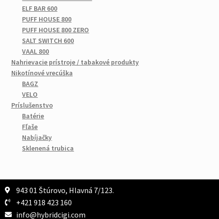
ELF BAR 600
PUFF HOUSE 800
PUFF HOUSE 800 ZERO
SALT SWITCH 600
VAAL 800
Nahrievacie prístroje / tabakové produkty
Nikotínové vrecúška
BAGZ
VELO
Príslušenstvo
Batérie
Fľaše
Nabíjačky
Sklenená trubica
943 01 Štúrovo, Hlavná 7/123.
+421 918 423 160
info@hybridcigi.com