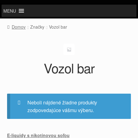
MENU
Domov
Značky
Vozol bar
Vozol bar
Neboli nájdené žiadne produkty
zodpovedajúce vášmu výberu.
E-liquidy s nikotínovou soľou