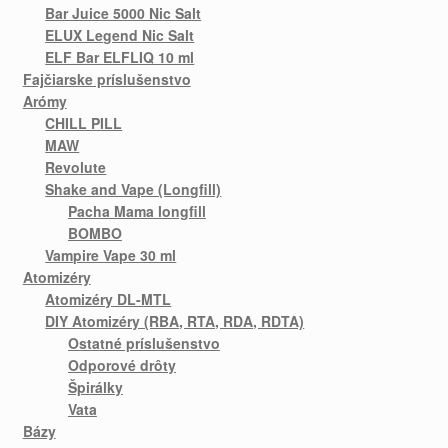
Bar Juice 5000 Nic Salt
ELUX Legend Nic Salt
ELF Bar ELFLIQ 10 ml
Fajčiarske príslušenstvo
Arómy
CHILL PILL
MAW
Revolute
Shake and Vape (Longfill)
Pacha Mama longfill
BOMBO
Vampire Vape 30 ml
Atomizéry
Atomizéry DL-MTL
DIY Atomizéry (RBA, RTA, RDA, RDTA)
Ostatné príslušenstvo
Odporové drôty
Špirálky
Vata
Bázy