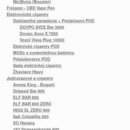
NicShots (Booster)
Freigest - CBD Vape Pen
Elektronické cigarety
Dobíjateľné zariadenie + Predplnený POD
DOVPO AYCE Bar 3000
Dovpo Ayce X 7500
Vozol Vista Plug 10000
Elektrické cigarety POD
MODy s vymeniteľnou batériou
Príslušenstvo POD
Sada elektrickej cigarety
Žhaviace Hlavy
Jednorazové e-cigarety
Aroma King - Bugatti
Dripped Bar 800
ELF BAR 800
ELF BAR 800 ZERO
HIGS XL ZERO 900
Salt Cristallite 800
XO Havana
187 Strassenbande 600