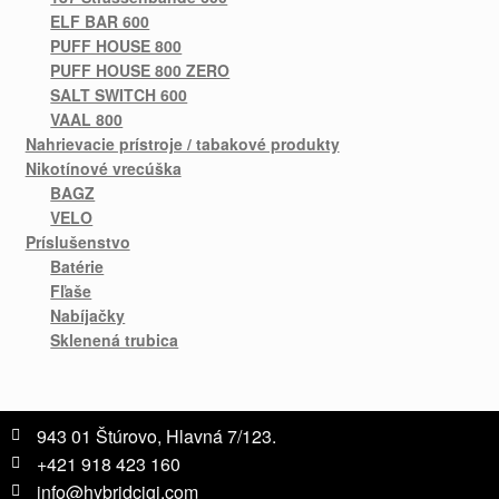
ELF BAR 600
PUFF HOUSE 800
PUFF HOUSE 800 ZERO
SALT SWITCH 600
VAAL 800
Nahrievacie prístroje / tabakové produkty
Nikotínové vrecúška
BAGZ
VELO
Príslušenstvo
Batérie
Fľaše
Nabíjačky
Sklenená trubica
943 01 Štúrovo, Hlavná 7/123.
+421 918 423 160
info@hybridcigi.com