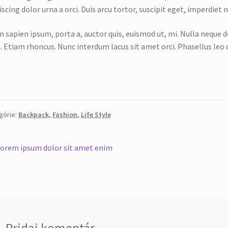
iscing dolor urna a orci. Duis arcu tortor, suscipit eget, imperdiet 
n sapien ipsum, porta a, auctor quis, euismod ut, mi. Nulla neque do
t. Etiam rhoncus. Nunc interdum lacus sit amet orci. Phasellus leo 
górie:
Backpack
,
Fashion
,
Life Style
orem ipsum dolor sit amet enim