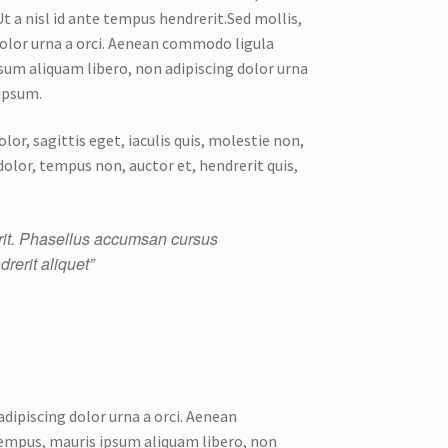
 Ut a nisl id ante tempus hendrerit.Sed mollis,
dolor urna a orci. Aenean commodo ligula
ipsum aliquam libero, non adipiscing dolor urna
 ipsum.
lor, sagittis eget, iaculis quis, molestie non,
dolor, tempus non, auctor et, hendrerit quis,
rerit. Phasellus accumsan cursus
rerit aliquet”
adipiscing dolor urna a orci. Aenean
s tempus, mauris ipsum aliquam libero, non