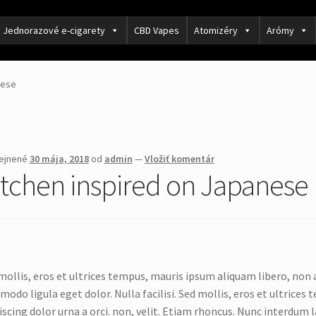
Jednorazové e-cigarety
CBD Vapes
Atomizéry
Arómy
nese
ejnené
30 mája, 2018
od
admin
—
Vložiť komentár
itchen inspired on Japanese
mollis, eros et ultrices tempus, mauris ipsum aliquam libero, non a
odo ligula eget dolor. Nulla facilisi. Sed mollis, eros et ultrice
iscing dolor urna a orci. non, velit. Etiam rhoncus. Nunc interdum l