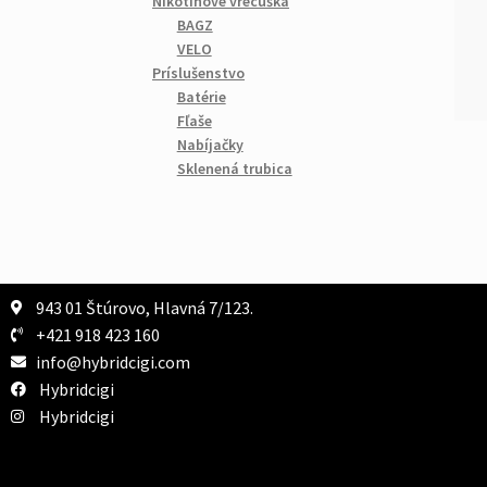
Nikotínové vrecúška
BAGZ
VELO
Príslušenstvo
Batérie
Fľaše
Nabíjačky
Sklenená trubica
943 01 Štúrovo, Hlavná 7/123.
+421 918 423 160
info@hybridcigi.com
Hybridcigi
Hybridcigi