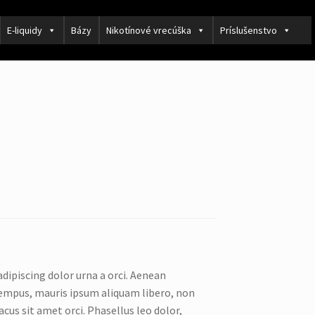
E-liquidy
Bázy
Nikotínové vrecúška
Príslušenstvo
dipiscing dolor urna a orci. Aenean
s tempus, mauris ipsum aliquam libero, non
acus sit amet orci. Phasellus leo dolor,