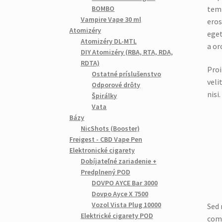
temp
BOMBO
Vampire Vape 30 ml
eros
Atomizéry
eget
Atomizéry DL-MTL
a or
DIY Atomizéry (RBA, RTA, RDA,
RDTA)
Proi
Ostatné príslušenstvo
veli
Odporové drôty
nisi.
Špirálky
Vata
Bázy
NicShots (Booster)
Freigest - CBD Vape Pen
Elektronické cigarety
Dobíjateľné zariadenie +
Predplnený POD
DOVPO AYCE Bar 3000
Dovpo Ayce X 7500
Vozol Vista Plug 10000
Sed 
Elektrické cigarety POD
comm