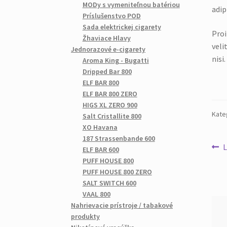
MODy s vymeniteľnou batériou
adip
Príslušenstvo POD
Sada elektrickej cigarety
Proi
Žhaviace Hlavy
veli
Jednorazové e-cigarety
nisi.
Aroma King - Bugatti
Dripped Bar 800
ELF BAR 800
ELF BAR 800 ZERO
HIGS XL ZERO 900
Kate
Salt Cristallite 800
XO Havana
187 Strassenbande 600
L
ELF BAR 600
PUFF HOUSE 800
PUFF HOUSE 800 ZERO
SALT SWITCH 600
VAAL 800
Nahrievacie prístroje / tabakové
produkty