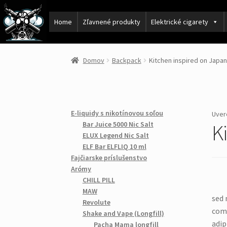
Home
Zľavnené produkty
Elektrické cigarety
Domov
Backpack
Kitchen inspired on Japa
E-liquidy s nikotínovou soľou
Uver
Bar Juice 5000 Nic Salt
K
ELUX Legend Nic Salt
ELF Bar ELFLIQ 10 ml
Fajčiarske príslušenstvo
Arómy
CHILL PILL
MAW
s
ed 
Revolute
comm
Shake and Vape (Longfill)
adip
Pacha Mama longfill