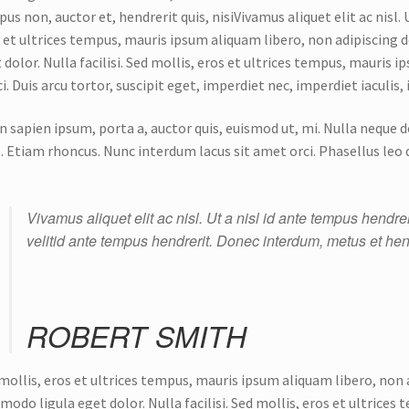
us non, auctor et, hendrerit quis, nisiVivamus aliquet elit ac nisl.
 et ultrices tempus, mauris ipsum aliquam libero, non adipiscing 
 dolor. Nulla facilisi. Sed mollis, eros et ultrices tempus, mauris 
ci. Duis arcu tortor, suscipit eget, imperdiet nec, imperdiet iaculis,
n sapien ipsum, porta a, auctor quis, euismod ut, mi. Nulla neque do
t. Etiam rhoncus. Nunc interdum lacus sit amet orci. Phasellus leo 
Vivamus aliquet elit ac nisl. Ut a nisl id ante tempus hend
velitid ante tempus hendrerit. Donec interdum, metus et hend
ROBERT SMITH
mollis, eros et ultrices tempus, mauris ipsum aliquam libero, non 
odo ligula eget dolor. Nulla facilisi. Sed mollis, eros et ultrice