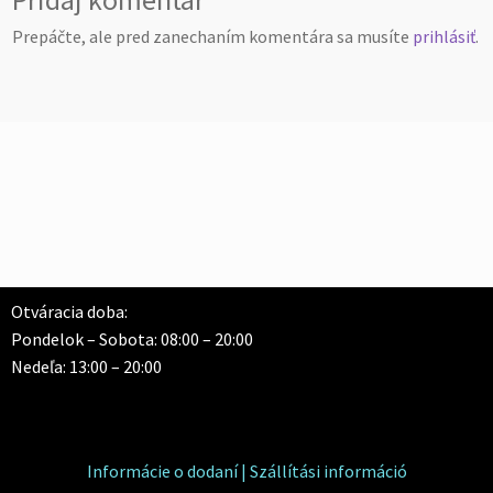
Pridaj komentár
Prepáčte, ale pred zanechaním komentára sa musíte
prihlásiť
.
Otváracia doba:
Pondelok – Sobota: 08:00 – 20:00
Nedeľa: 13:00 – 20:00
Informácie o dodaní | Szállítási információ