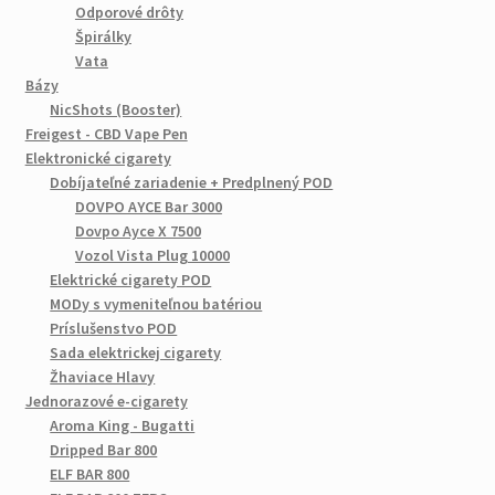
Odporové drôty
Špirálky
Vata
Bázy
NicShots (Booster)
Freigest - CBD Vape Pen
Elektronické cigarety
Dobíjateľné zariadenie + Predplnený POD
DOVPO AYCE Bar 3000
Dovpo Ayce X 7500
Vozol Vista Plug 10000
Elektrické cigarety POD
MODy s vymeniteľnou batériou
Príslušenstvo POD
Sada elektrickej cigarety
Žhaviace Hlavy
Jednorazové e-cigarety
Aroma King - Bugatti
Dripped Bar 800
ELF BAR 800