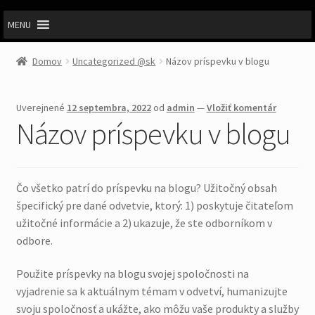
MENU
Domov
Uncategorized @sk
Názov príspevku v blogu
Uverejnené
12 septembra, 2022
od
admin
—
Vložiť komentár
Názov príspevku v blogu
Čo všetko patrí do príspevku na blogu? Užitočný obsah
špecifický pre dané odvetvie, ktorý: 1) poskytuje čitateľom
užitočné informácie a 2) ukazuje, že ste odborníkom v
odbore.
Použite príspevky na blogu svojej spoločnosti na
vyjadrenie sa k aktuálnym témam v odvetví, humanizujte
svoju spoločnosť a ukážte, ako môžu vaše produkty a služby