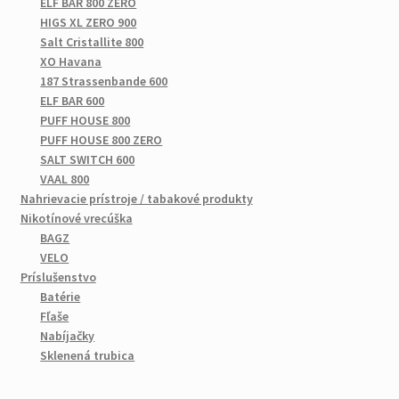
ELF BAR 800 ZERO
HIGS XL ZERO 900
Salt Cristallite 800
XO Havana
187 Strassenbande 600
ELF BAR 600
PUFF HOUSE 800
PUFF HOUSE 800 ZERO
SALT SWITCH 600
VAAL 800
Nahrievacie prístroje / tabakové produkty
Nikotínové vrecúška
BAGZ
VELO
Príslušenstvo
Batérie
Fľaše
Nabíjačky
Sklenená trubica