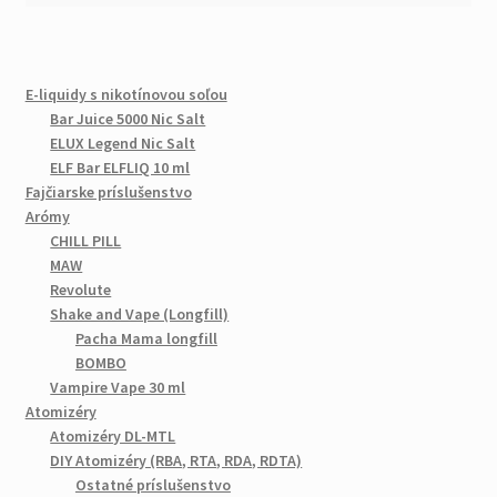
E-liquidy s nikotínovou soľou
Bar Juice 5000 Nic Salt
ELUX Legend Nic Salt
ELF Bar ELFLIQ 10 ml
Fajčiarske príslušenstvo
Arómy
CHILL PILL
MAW
Revolute
Shake and Vape (Longfill)
Pacha Mama longfill
BOMBO
Vampire Vape 30 ml
Atomizéry
Atomizéry DL-MTL
DIY Atomizéry (RBA, RTA, RDA, RDTA)
Ostatné príslušenstvo