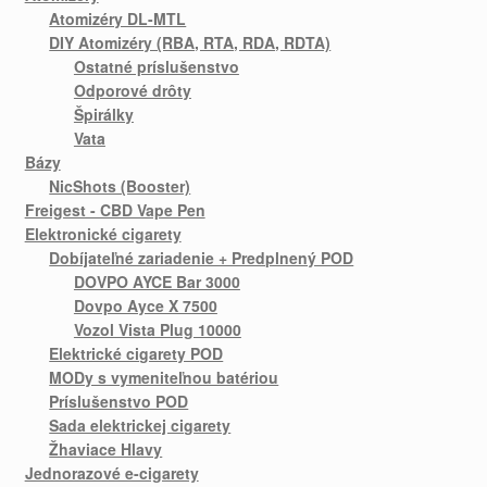
Atomizéry DL-MTL
DIY Atomizéry (RBA, RTA, RDA, RDTA)
Ostatné príslušenstvo
Odporové drôty
Špirálky
Vata
Bázy
NicShots (Booster)
Freigest - CBD Vape Pen
Elektronické cigarety
Dobíjateľné zariadenie + Predplnený POD
DOVPO AYCE Bar 3000
Dovpo Ayce X 7500
Vozol Vista Plug 10000
Elektrické cigarety POD
MODy s vymeniteľnou batériou
Príslušenstvo POD
Sada elektrickej cigarety
Žhaviace Hlavy
Jednorazové e-cigarety