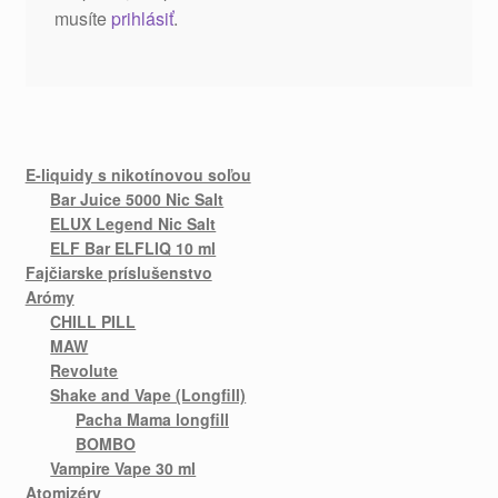
musíte
prihlásiť
.
E-liquidy s nikotínovou soľou
Bar Juice 5000 Nic Salt
ELUX Legend Nic Salt
ELF Bar ELFLIQ 10 ml
Fajčiarske príslušenstvo
Arómy
CHILL PILL
MAW
Revolute
Shake and Vape (Longfill)
Pacha Mama longfill
BOMBO
Vampire Vape 30 ml
Atomizéry