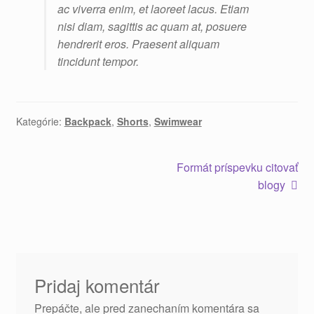
ac viverra enim, et laoreet lacus. Etiam
nisi diam, sagittis ac quam at, posuere
hendrerit eros. Praesent aliquam
tincidunt tempor.
Kategórie:
Backpack
,
Shorts
,
Swimwear
Formát príspevku citovať
blogy
Pridaj komentár
Prepáčte, ale pred zanechaním komentára sa