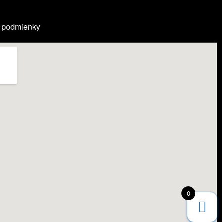
 podmienky
0