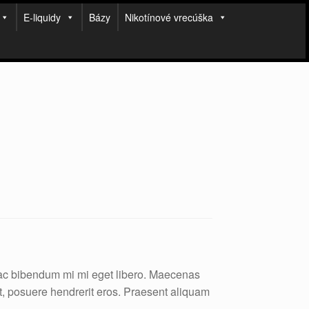
E-liquidy
Bázy
Nikotínové vrecúška
 ac bibendum mi mi eget libero. Maecenas
at, posuere hendrerit eros. Praesent aliquam