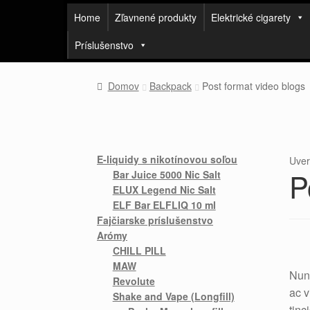
Home
Zľavnené produkty
Elektrické cigarety
Príslušenstvo
Domov
Backpack
Post format video blogs
E-liquidy s nikotínovou soľou
Uve
P
Bar Juice 5000 Nic Salt
ELUX Legend Nic Salt
ELF Bar ELFLIQ 10 ml
Fajčiarske príslušenstvo
Arómy
CHILL PILL
MAW
Nunc
Revolute
ac v
Shake and Vape (Longfill)
tinc