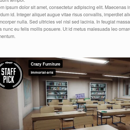
m ipsum dolor sit amet, consectetur adipiscing elit. Maecenas in
rdum id. Integer aliquet augue vitae risus convallis, imperdiet al
mcorper nulla. Sed ultricies vel nisl sed lacinia. In feugiat massa
a nunc eu felis mollis posuere. Ut id metus malesuada leo ornar
mentum.