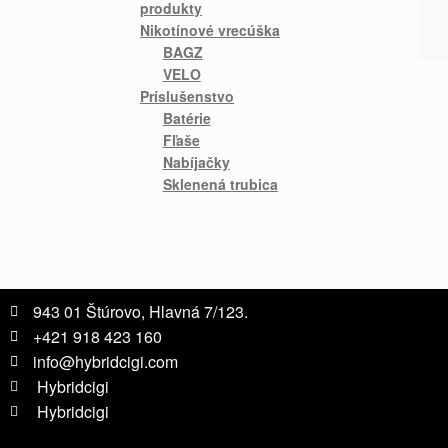
produkty
Nikotínové vrecúška
BAGZ
VELO
Príslušenstvo
Batérie
Fľaše
Nabíjačky
Sklenená trubica
943 01 Štúrovo, Hlavná 7/123.
+421 918 423 160
info@hybridcigi.com
Hybridcigi
Hybridcigi