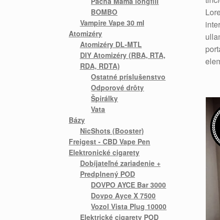
Pacha Mama longfill
Lore
BOMBO
Vampire Vape 30 ml
inte
Atomizéry
ulla
Atomizéry DL-MTL
port
DIY Atomizéry (RBA, RTA,
ele
RDA, RDTA)
Ostatné príslušenstvo
Odporové drôty
Špirálky
Vata
Bázy
NicShots (Booster)
Freigest - CBD Vape Pen
Elektronické cigarety
Dobíjateľné zariadenie +
Predplnený POD
DOVPO AYCE Bar 3000
Dovpo Ayce X 7500
Vozol Vista Plug 10000
Elektrické cigarety POD