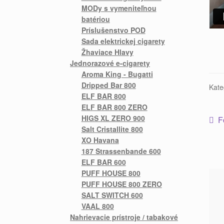
MODy s vymeniteľnou
batériou
Príslušenstvo POD
Sada elektrickej cigarety
Žhaviace Hlavy
Jednorazové e-cigarety
Aroma King - Bugatti
Dripped Bar 800
Kate
ELF BAR 800
ELF BAR 800 ZERO
HIGS XL ZERO 900
F
Salt Cristallite 800
XO Havana
187 Strassenbande 600
ELF BAR 600
PUFF HOUSE 800
PUFF HOUSE 800 ZERO
SALT SWITCH 600
VAAL 800
Nahrievacie prístroje / tabakové