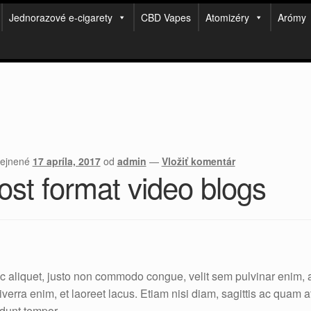
Jednorazové e-cigarety
CBD Vapes
Atomizéry
Arómy
rejnené
17 apríla, 2017
od
admin
—
Vložiť komentár
ost format video blogs
 aliquet, justo non commodo congue, velit sem pulvinar enim,
iverra enim, et laoreet lacus. Etiam nisi diam, sagittis ac quam 
idunt tempor.