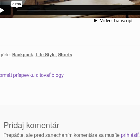
górie:
Backpack
,
Life Style
,
Shorts
ormát príspevku citovať blogy
Pridaj komentár
Prepáčte, ale pred zanechaním komentára sa musíte
prihlásiť
.