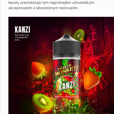
liquidy prechádzajú tým najprísnejším užívateľským
akceptovaním a laboratórnym testovaním.