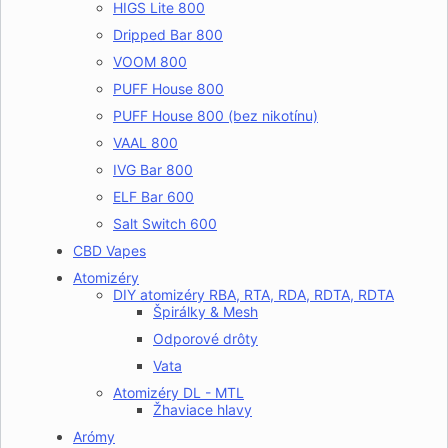
HIGS Lite 800
Dripped Bar 800
VOOM 800
PUFF House 800
PUFF House 800 (bez nikotínu)
VAAL 800
IVG Bar 800
ELF Bar 600
Salt Switch 600
CBD Vapes
Atomizéry
DIY atomizéry RBA, RTA, RDA, RDTA, RDTA
Špirálky & Mesh
Odporové drôty
Vata
Atomizéry DL - MTL
Žhaviace hlavy
Arómy