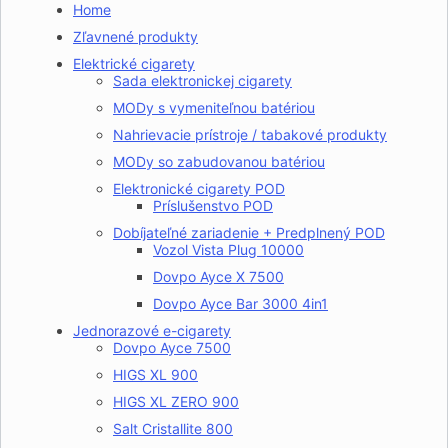
Home
Zľavnené produkty
Elektrické cigarety
Sada elektronickej cigarety
MODy s vymeniteľnou batériou
Nahrievacie prístroje / tabakové produkty
MODy so zabudovanou batériou
Elektronické cigarety POD
Príslušenstvo POD
Dobíjateľné zariadenie + Predplnený POD
Vozol Vista Plug 10000
Dovpo Ayce X 7500
Dovpo Ayce Bar 3000 4in1
Jednorazové e-cigarety
Dovpo Ayce 7500
HIGS XL 900
HIGS XL ZERO 900
Salt Cristallite 800