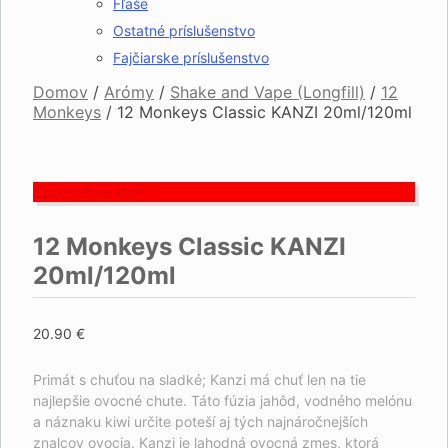
Fľaše
Ostatné príslušenstvo
Fajčiarske príslušenstvo
Domov
/
Arómy
/
Shake and Vape (Longfill)
/
12
Monkeys
/
12 Monkeys Classic KANZI 20ml/120ml
Spotrebná daň
12 Monkeys Classic KANZI
20ml/120ml
20.90
€
Primát s chuťou na sladké;
Kanzi má chuť len na tie
najlepšie ovocné chute.
Táto fúzia jahôd, vodného melónu
a náznaku kiwi určite poteší aj tých najnáročnejších
znalcov ovocia.
Kanzi je lahodná ovocná zmes, ktorá