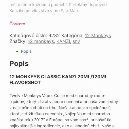
určite slintá každému podnebí.
Perfektný doprovod
Kanziho pri víťazstve v hre Pac-Man.
Čoskoro
Katalógové číslo:
9282
Kategória:
12 Monkeys
Značky:
12 monkeys
,
KANZI
,
snv
Popis
Popis
12 MONKEYS CLASSIC KANZI 20ML/120ML
FLAVORSHOT
Twelve Monkeys Vapor Co. je medzinárodný rad e-
liquidov, ktorý získal viacero ocenení a prináša vám jedny
z najlepších chutí na trhu. Naša kanadská spoločnosť,
ktorá je držiteľkou ocenenia „Najlepšia medzinárodná
značka roku 2017“ v Európe, sa vám snaží prinášať tie
najkvalitnejšie ingrediencie, ako aj lahodnú chuť. Naše e-