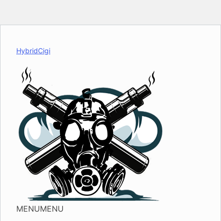
HybridCigi
MENU
MENU