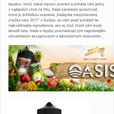
liquidov, ktorý získal viacero ocenení a prináša vám jedny
z najlepších chutí na trhu. Naša kanadská spoločnosť,
ktorá je držiteľkou ocenenia „Najlepšia medzinárodná
značka roku 2017“ v Európe, sa vám snaží prinášať tie
najkvalitnejšie ingrediencie, ako aj chuť, ktorá vám bude
lahodiť ústa. Naše e-liquidy prechádzajú tým najprísnejším
užívateľským akceptovaním a laboratórnym testovaním.