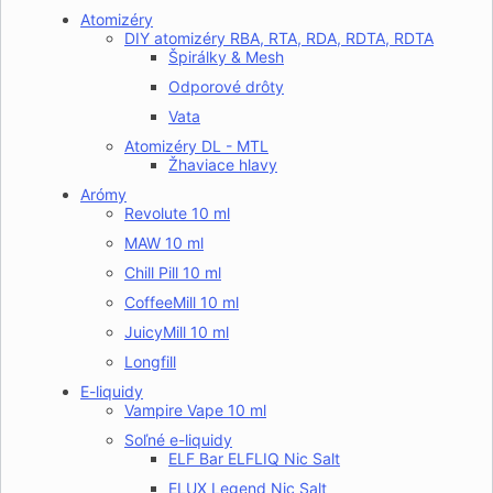
Atomizéry
DIY atomizéry RBA, RTA, RDA, RDTA, RDTA
Špirálky & Mesh
Odporové drôty
Vata
Atomizéry DL - MTL
Žhaviace hlavy
Arómy
Revolute 10 ml
MAW 10 ml
Chill Pill 10 ml
CoffeeMill 10 ml
JuicyMill 10 ml
Longfill
E-liquidy
Vampire Vape 10 ml
Soľné e-liquidy
ELF Bar ELFLIQ Nic Salt
ELUX Legend Nic Salt