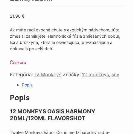
21.90
€
Ak máte radi ovocné chute s exotickým nádychom, túto
zmes si zamilujete.
Harmonická fúzia zmiešaných bobúľ,
liči a broskyne, ktorá je osviežujúca, povznášajúca a
dokonalá po celý deň.
Čoskoro
Kategória:
12 Monkeys
Značky:
12 monkeys
,
snv
Popis
Popis
12 MONKEYS OASIS HARMONY
20ML/120ML FLAVORSHOT
Twelve Monkeys Vapor Co. je medzinárodný rad e-