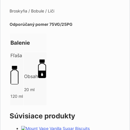
Broskyňa / Bobule / Liči
Odporúčaný pomer 75VG/25PG
Balenie
Fľaša
Obsah
20 ml
120 ml
Súvisiace produkty