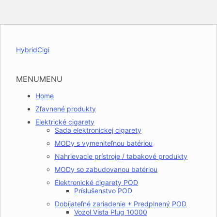
HybridCigi
MENU
MENU
Home
Zľavnené produkty
Elektrické cigarety
Sada elektronickej cigarety
MODy s vymeniteľnou batériou
Nahrievacie prístroje / tabakové produkty
MODy so zabudovanou batériou
Elektronické cigarety POD
Príslušenstvo POD
Dobíjateľné zariadenie + Predplnený POD
Vozol Vista Plug 10000