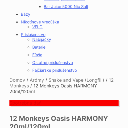
Bar Juice 5000 Nic Salt
Bázy
Nikotínové vrecúška
VELO
Príslušenstvo
Nabíjačky
Batérie
Fľaše
Ostatné príslušenstvo
Fajčiarske príslušenstvo
Domov
/
Arómy
/
Shake and Vape (Longfill)
/
12
Monkeys
/
12 Monkeys Oasis HARMONY
20ml/120ml
Spotrebná daň
12 Monkeys Oasis HARMONY
20ml/120ml