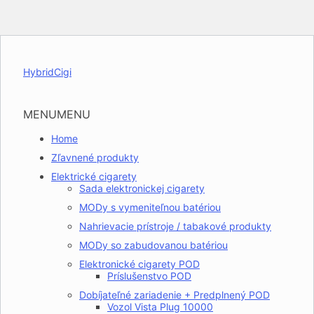
HybridCigi
MENU
MENU
Home
Zľavnené produkty
Elektrické cigarety
Sada elektronickej cigarety
MODy s vymeniteľnou batériou
Nahrievacie prístroje / tabakové produkty
MODy so zabudovanou batériou
Elektronické cigarety POD
Príslušenstvo POD
Dobíjateľné zariadenie + Predplnený POD
Vozol Vista Plug 10000