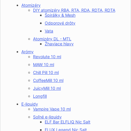
Atomizéry
DIY atomizéry RBA, RTA, RDA, RDTA, RDTA
Špirálky & Mesh
Odporové drôty
Vata
Atomizéry DL - MTL
Žhaviace hlavy
Arómy
Revolute 10 ml
MAW 10 ml
Chill Pill 10 ml
CoffeeMill 10 ml
JuicyMill 10 ml
Longfill
E-liquidy
Vampire Vape 10 ml
Soľné e-liquidy
ELF Bar ELFLIQ Nic Salt
ELUX Legend Nic Salt