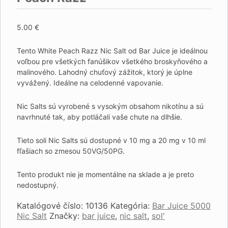
5.00
€
Tento White Peach Razz Nic Salt od Bar Juice je ideálnou
voľbou pre všetkých fanúšikov všetkého broskyňového a
malinového. Lahodný chuťový zážitok, ktorý je úplne
vyvážený. Ideálne na celodenné vapovanie.
Nic Salts sú vyrobené s vysokým obsahom nikotínu a sú
navrhnuté tak, aby potláčali vaše chute na dlhšie.
Tieto soli Nic Salts sú dostupné v 10 mg a 20 mg v 10 ml
fľašiach so zmesou 50VG/50PG.
Tento produkt nie je momentálne na sklade a je preto
nedostupný.
Katalógové číslo:
10136
Kategória:
Bar Juice 5000
Nic Salt
Značky:
bar juice
,
nic salt
,
sol'