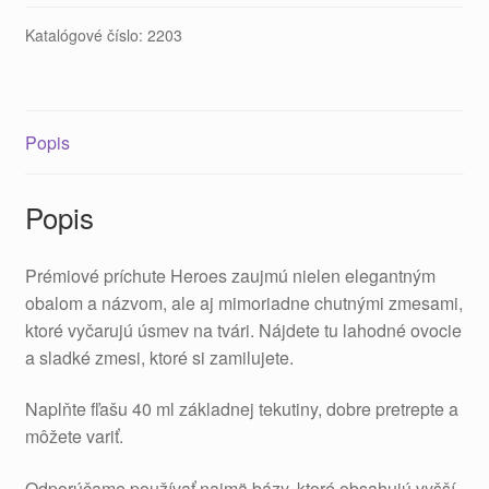
Katalógové číslo:
2203
Popis
Popis
Prémiové príchute Heroes zaujmú nielen elegantným
obalom a názvom, ale aj mimoriadne chutnými zmesami,
ktoré vyčarujú úsmev na tvári. Nájdete tu lahodné ovocie
a sladké zmesi, ktoré si zamilujete.
Naplňte fľašu 40 ml základnej tekutiny, dobre pretrepte a
môžete variť.
Odporúčame používať najmä bázy, ktoré obsahujú vyšší