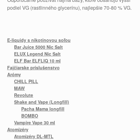
podiel VG (rastlinného glycerínu), najlepšie 70-80 % VG.
E-liquidy s nikotínovou soľou
Bar Juice 5000 Nic Salt
ELUX Legend Nic Salt
ELF Bar ELFLIQ 10 ml
Fajčiarske príslušenstvo
Arómy
CHILL PILL
MAW
Revolute
Shake and Vape (Longfill)
Pacha Mama longfill
BOMBO
Vampire Vape 30 ml
Atomizéry
Atomizéry DL-MTL