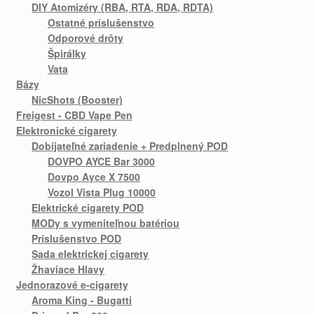
DIY Atomizéry (RBA, RTA, RDA, RDTA)
Ostatné príslušenstvo
Odporové drôty
Špirálky
Vata
Bázy
NicShots (Booster)
Freigest - CBD Vape Pen
Elektronické cigarety
Dobíjateľné zariadenie + Predplnený POD
DOVPO AYCE Bar 3000
Dovpo Ayce X 7500
Vozol Vista Plug 10000
Elektrické cigarety POD
MODy s vymeniteľnou batériou
Príslušenstvo POD
Sada elektrickej cigarety
Žhaviace Hlavy
Jednorazové e-cigarety
Aroma King - Bugatti