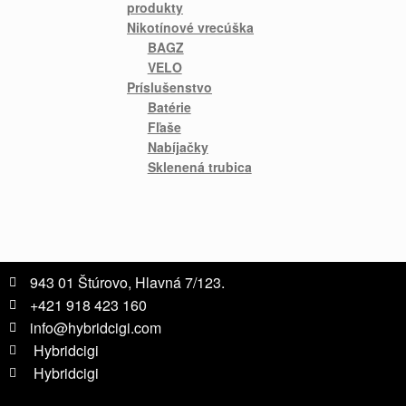
produkty
Nikotínové vrecúška
BAGZ
VELO
Príslušenstvo
Batérie
Fľaše
Nabíjačky
Sklenená trubica
943 01 Štúrovo, Hlavná 7/123.
+421 918 423 160
info@hybridcigi.com
Hybridcigi
Hybridcigi