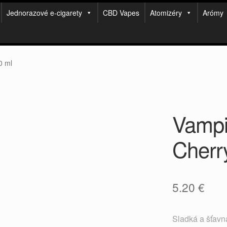
Jednorazové e-cigarety
CBD Vapes
Atomizéry
Arómy
0 ml
Vampi
Cherr
5.20
€
Sladká a šťavn