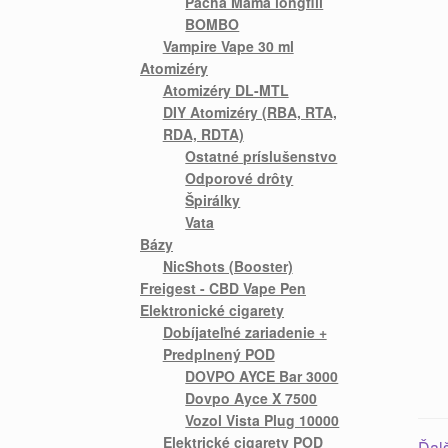
Pacha Mama longfill
BOMBO
Vampire Vape 30 ml
Atomizéry
Atomizéry DL-MTL
DIY Atomizéry (RBA, RTA,
RDA, RDTA)
Ostatné príslušenstvo
Odporové drôty
Špirálky
Vata
Bázy
NicShots (Booster)
Freigest - CBD Vape Pen
Elektronické cigarety
Dobíjateľné zariadenie +
Predplnený POD
DOVPO AYCE Bar 3000
Dovpo Ayce X 7500
Vozol Vista Plug 10000
Elektrické cigarety POD
Ďalš