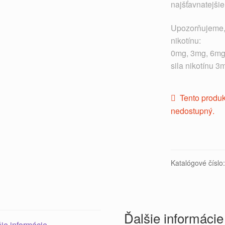
najšťavnatejšie
Upozorňujeme, ž
nikotínu:
0mg, 3mg, 6mg
sila nikotínu 
Tento produk
nedostupný.
Katalógové číslo
Ďalšie informácie
ie informácie