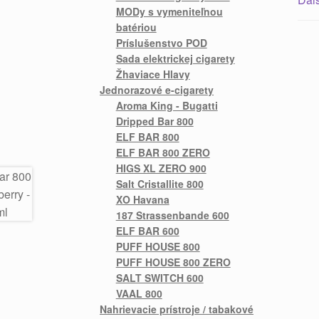
MODy s vymeniteľnou
batériou
Príslušenstvo POD
Sada elektrickej cigarety
Žhaviace Hlavy
Jednorazové e-cigarety
Aroma King - Bugatti
Dripped Bar 800
ELF BAR 800
ELF BAR 800 ZERO
HIGS XL ZERO 900
Salt Cristallite 800
XO Havana
187 Strassenbande 600
ELF BAR 600
PUFF HOUSE 800
PUFF HOUSE 800 ZERO
SALT SWITCH 600
VAAL 800
Nahrievacie prístroje / tabakové