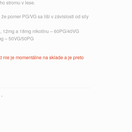
ho stromu v lese.
e pomer PG/VG sa líši v závislosti od sily
, 12mg a 18mg nikotínu – 60PG/40VG
3mg – 50VG/50PG
t nie je momentálne na sklade a je preto
:
-