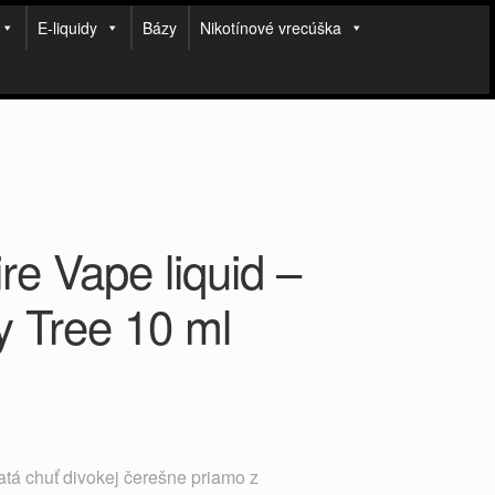
E-liquidy
Bázy
Nikotínové vrecúška
re Vape liquid –
y Tree 10 ml
atá chuť divokej čerešne priamo z