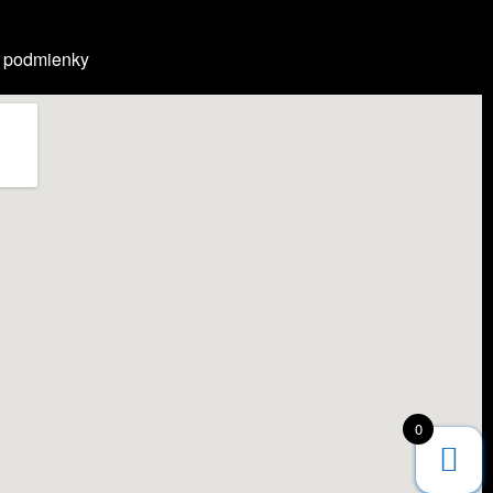
 podmienky
0