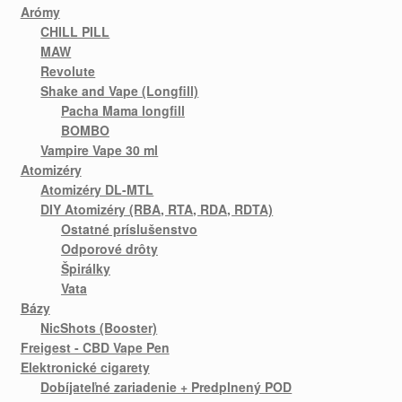
Arómy
CHILL PILL
MAW
Revolute
Shake and Vape (Longfill)
Pacha Mama longfill
BOMBO
Vampire Vape 30 ml
Atomizéry
Atomizéry DL-MTL
DIY Atomizéry (RBA, RTA, RDA, RDTA)
Ostatné príslušenstvo
Odporové drôty
Špirálky
Vata
Bázy
NicShots (Booster)
Freigest - CBD Vape Pen
Elektronické cigarety
Dobíjateľné zariadenie + Predplnený POD