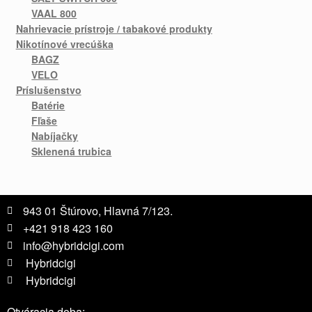
VAAL 800
Nahrievacie prístroje / tabakové produkty
Nikotínové vrecúška
BAGZ
VELO
Príslušenstvo
Batérie
Fľaše
Nabíjačky
Sklenená trubica
943 01 Štúrovo, Hlavná 7/123.
+421 918 423 160
info@hybridcigi.com
Hybridcigi
Hybridcigi
Otváracia doba: