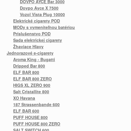
DOVPO AYCE Bar 3000
Dovpo Ayce X 7500
Vozol Vista Plug 10000
Elektrické cigarety POD
MODy s vymeniteľnou batériou
Príslušenstvo POD
Sada elektrickej cigarety
Žhaviace Hlavy
Jednorazové e-cigarety
Aroma King - Bugatti
Dripped Bar 800
ELF BAR 800
ELF BAR 800 ZERO
HIGS XL ZERO 900
Salt Cristallite 800
XO Havana
187 Strassenbande 600
ELF BAR 600
PUFF HOUSE 800
PUFF HOUSE 800 ZERO
SALT SWITCH 600