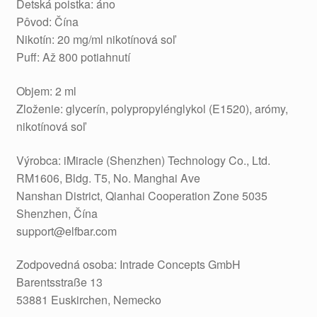
Detská poistka: áno
Pôvod: Čína
Nikotín: 20 mg/ml nikotínová soľ
Puff: Až 800 potiahnutí
Objem: 2 ml
Zloženie: glycerín, polypropylénglykol (E1520), arómy,
nikotínová soľ
Výrobca: iMiracle (Shenzhen) Technology Co., Ltd.
RM1606, Bldg. T5, No. Manghai Ave
Nanshan District, Qianhai Cooperation Zone 5035
Shenzhen, Čína
support@elfbar.com
Zodpovedná osoba: Intrade Concepts GmbH
Barentsstraße 13
53881 Euskirchen, Nemecko