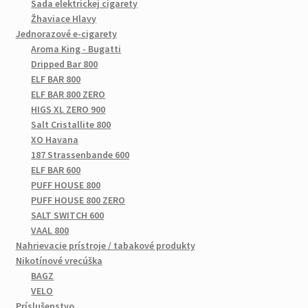
Sada elektrickej cigarety
Žhaviace Hlavy
Jednorazové e-cigarety
Aroma King - Bugatti
Dripped Bar 800
ELF BAR 800
ELF BAR 800 ZERO
HIGS XL ZERO 900
Salt Cristallite 800
XO Havana
187 Strassenbande 600
ELF BAR 600
PUFF HOUSE 800
PUFF HOUSE 800 ZERO
SALT SWITCH 600
VAAL 800
Nahrievacie prístroje / tabakové produkty
Nikotínové vrecúška
BAGZ
VELO
Príslušenstvo