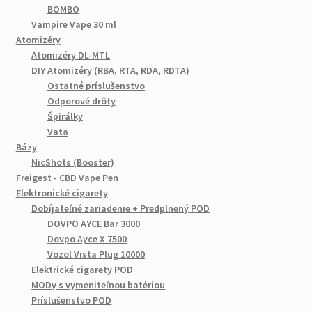
BOMBO
Vampire Vape 30 ml
Atomizéry
Atomizéry DL-MTL
DIY Atomizéry (RBA, RTA, RDA, RDTA)
Ostatné príslušenstvo
Odporové drôty
Špirálky
Vata
Bázy
NicShots (Booster)
Freigest - CBD Vape Pen
Elektronické cigarety
Dobíjateľné zariadenie + Predplnený POD
DOVPO AYCE Bar 3000
Dovpo Ayce X 7500
Vozol Vista Plug 10000
Elektrické cigarety POD
MODy s vymeniteľnou batériou
Príslušenstvo POD