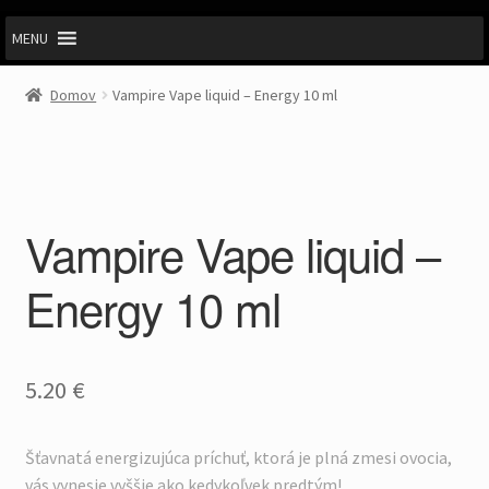
MENU
Domov
Vampire Vape liquid – Energy 10 ml
Vampire Vape liquid –
Energy 10 ml
5.20
€
Šťavnatá energizujúca príchuť, ktorá je plná zmesi ovocia,
vás vynesie vyššie ako kedykoľvek predtým!