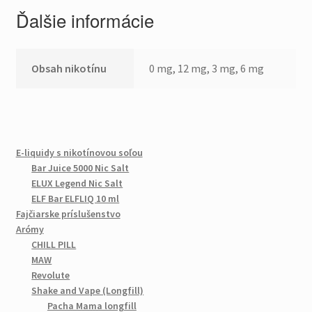
Ďalšie informácie
Obsah nikotínu
0 mg, 12 mg, 3 mg, 6 mg
E-liquidy s nikotínovou soľou
Bar Juice 5000 Nic Salt
ELUX Legend Nic Salt
ELF Bar ELFLIQ 10 ml
Fajčiarske príslušenstvo
Arómy
CHILL PILL
MAW
Revolute
Shake and Vape (Longfill)
Pacha Mama longfill