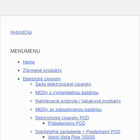
HybridCigi
MENU
MENU
Home
Zľavnené produkty
Elektrické cigarety
Sada elektronickej cigarety
MODy s vymeniteľnou batériou
Nahrievacie prístroje / tabakové produkty
MODy so zabudovanou batériou
Elektronické cigarety POD
Príslušenstvo POD
Dobíjateľné zariadenie + Predplnený POD
Vozol Vista Plug 10000