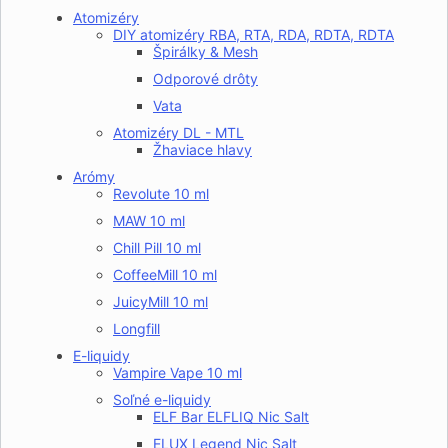
Atomizéry
DIY atomizéry RBA, RTA, RDA, RDTA, RDTA
Špirálky & Mesh
Odporové drôty
Vata
Atomizéry DL - MTL
Žhaviace hlavy
Arómy
Revolute 10 ml
MAW 10 ml
Chill Pill 10 ml
CoffeeMill 10 ml
JuicyMill 10 ml
Longfill
E-liquidy
Vampire Vape 10 ml
Soľné e-liquidy
ELF Bar ELFLIQ Nic Salt
ELUX Legend Nic Salt