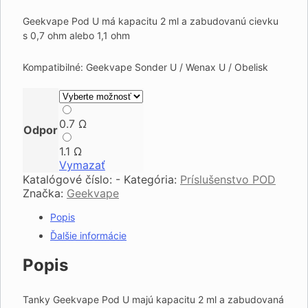
Geekvape Pod U má kapacitu 2 ml a zabudovanú cievku
s 0,7 ohm alebo 1,1 ohm
Kompatibilné: Geekvape Sonder U / Wenax U / Obelisk
0.7
Ω
0.7 Ω
Odpor
1.1
Ω
1.1 Ω
Vymazať
Katalógové číslo:
-
Kategória:
Príslušenstvo POD
Značka:
Geekvape
Popis
Ďalšie informácie
Popis
Tanky Geekvape Pod U majú kapacitu 2 ml a zabudovaná