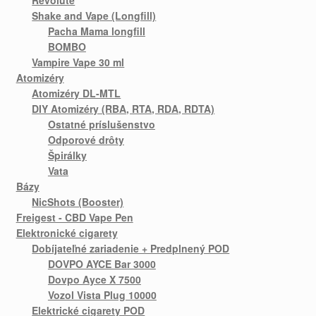
Shake and Vape (Longfill)
Pacha Mama longfill
BOMBO
Vampire Vape 30 ml
Atomizéry
Atomizéry DL-MTL
DIY Atomizéry (RBA, RTA, RDA, RDTA)
Ostatné príslušenstvo
Odporové drôty
Špirálky
Vata
Bázy
NicShots (Booster)
Freigest - CBD Vape Pen
Elektronické cigarety
Dobíjateľné zariadenie + Predplnený POD
DOVPO AYCE Bar 3000
Dovpo Ayce X 7500
Vozol Vista Plug 10000
Elektrické cigarety POD