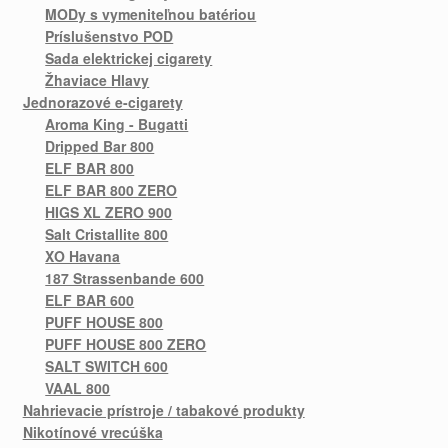
MODy s vymeniteľnou batériou
Príslušenstvo POD
Sada elektrickej cigarety
Žhaviace Hlavy
Jednorazové e-cigarety
Aroma King - Bugatti
Dripped Bar 800
ELF BAR 800
ELF BAR 800 ZERO
HIGS XL ZERO 900
Salt Cristallite 800
XO Havana
187 Strassenbande 600
ELF BAR 600
PUFF HOUSE 800
PUFF HOUSE 800 ZERO
SALT SWITCH 600
VAAL 800
Nahrievacie prístroje / tabakové produkty
Nikotínové vrecúška