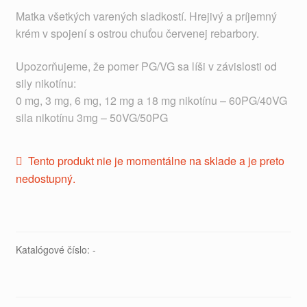
Matka všetkých varených sladkostí. Hrejivý a príjemný
krém v spojení s ostrou chuťou červenej rebarbory.
Upozorňujeme, že pomer PG/VG sa líši v závislosti od
sily nikotínu:
0 mg, 3 mg, 6 mg, 12 mg a 18 mg nikotínu – 60PG/40VG
sila nikotínu 3mg – 50VG/50PG
Tento produkt nie je momentálne na sklade a je preto
nedostupný.
Katalógové číslo:
-