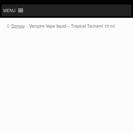
MENU
Domov
Vampire Vape liquid – Tropical Tsunami 10 ml