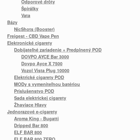
Odporové drôty
Špirálky
Vata
Bázy
NicShots (Booster)
Freigest - CBD Vape Pen
Elektronické cigarety
Dobíjateľné zariadenie + Predplnený POD
DOVPO AYCE Bar 3000
Dovpo Ayce X 7500
Vozol Vista Plug 10000
Elektrické cigarety POD
MODy s vymeniteľnou batériou
Príslušenstvo POD
Sada elektrickej cigarety
Žhaviace Hlavy
Jednorazové e-cigarety
Aroma King - Bugatti
Dripped Bar 800
ELF BAR 800
ELF BAR 800 ZERO