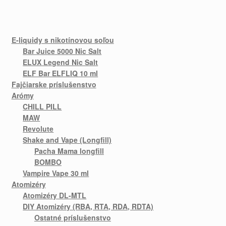
E-liquidy s nikotínovou soľou
Bar Juice 5000 Nic Salt
ELUX Legend Nic Salt
ELF Bar ELFLIQ 10 ml
Fajčiarske príslušenstvo
Arómy
CHILL PILL
MAW
Revolute
Shake and Vape (Longfill)
Pacha Mama longfill
BOMBO
Vampire Vape 30 ml
Atomizéry
Atomizéry DL-MTL
DIY Atomizéry (RBA, RTA, RDA, RDTA)
Ostatné príslušenstvo