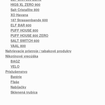
HIGS XL ZERO 900
Salt Cristallite 800
XO Havana
187 Strassenbande 600
ELF BAR 600
PUFF HOUSE 800
PUFF HOUSE 800 ZERO
SALT SWITCH 600
VAAL 800
Nahrievacie prístroje / tabakové produkty
Nikotínové vrecúška
BAGZ
VELO
Príslušenstvo
Batérie
Fľaše
Nabíjačky
Sklenená trubica