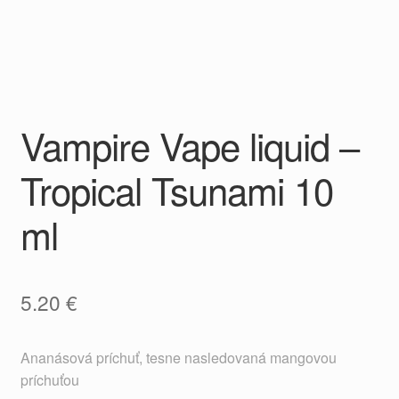
Vampire Vape liquid –
Tropical Tsunami 10
ml
5.20
€
Ananásová príchuť, tesne nasledovaná mangovou
príchuťou