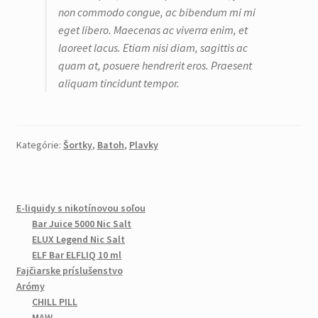
non commodo congue, ac bibendum mi mi
eget libero. Maecenas ac viverra enim, et
laoreet lacus. Etiam nisi diam, sagittis ac
quam at, posuere hendrerit eros. Praesent
aliquam tincidunt tempor.
Kategórie:
Šortky
,
Batoh
,
Plavky
E-liquidy s nikotínovou soľou
Bar Juice 5000 Nic Salt
ELUX Legend Nic Salt
ELF Bar ELFLIQ 10 ml
Fajčiarske príslušenstvo
Arómy
CHILL PILL
MAW