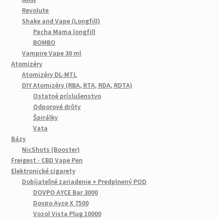
Revolute
Shake and Vape (Longfill)
Pacha Mama longfill
BOMBO
Vampire Vape 30 ml
Atomizéry
Atomizéry DL-MTL
DIY Atomizéry (RBA, RTA, RDA, RDTA)
Ostatné príslušenstvo
Odporové drôty
Špirálky
Vata
Bázy
NicShots (Booster)
Freigest - CBD Vape Pen
Elektronické cigarety
Dobíjateľné zariadenie + Predplnený POD
DOVPO AYCE Bar 3000
Dovpo Ayce X 7500
Vozol Vista Plug 10000