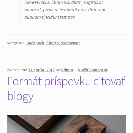
laoreet lacus. Etiam nisi diam, sagittis ac
quam at, posuere hendrerit eros. Praesent
aliquam tincidunt tempor.
Kategórie:
Backpack
,
Shorts
,
Swimwear
Uverejnené
17 apríla, 2017
od
admin
—
Vložiť komentár
Formát príspevku citovať
blogy