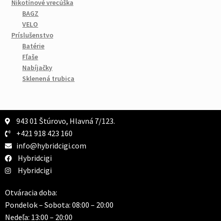
Nikotínové vrecúška
BAGZ
VELO
Príslušenstvo
Batérie
Fľaše
Nabíjačky
Sklenená trubica
943 01 Štúrovo, Hlavná 7/123.
+421 918 423 160
info@hybridcigi.com
Hybridcigi
Hybridcigi
Otváracia doba:
Pondelok – Sobota: 08:00 – 20:00
Nedeľa: 13:00 – 20:00