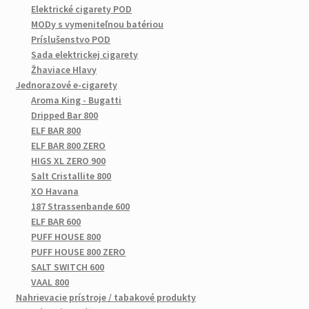
Elektrické cigarety POD
MODy s vymeniteľnou batériou
Príslušenstvo POD
Sada elektrickej cigarety
Žhaviace Hlavy
Jednorazové e-cigarety
Aroma King - Bugatti
Dripped Bar 800
ELF BAR 800
ELF BAR 800 ZERO
HIGS XL ZERO 900
Salt Cristallite 800
XO Havana
187 Strassenbande 600
ELF BAR 600
PUFF HOUSE 800
PUFF HOUSE 800 ZERO
SALT SWITCH 600
VAAL 800
Nahrievacie prístroje / tabakové produkty