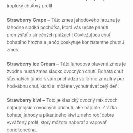
tropický chuťový profil
Strawberry Grape
– Táto zmes jahodového hrozna je
lahodne sladká pochúťka, ktorá vás určite prinúti
premýšľať o slnečných plážach! Osviežujúca chuť
bohatého hrozna a jahôd poskytuje konzistentne chutnú
zmes.
Strawberry Ice Cream
– Táto jahodová plavená zmes je
zvodne hustá zmes sladko ovocných chutí. Bohatá chuť
šťavnatých jahôd k vám prichádza vo forme zmrzliny pre
hodvábnu chuť, ktorú si môžete vychutnávať celý deň.
Strawberry kiwi
– Toto je klasický ovocný mix dvoch
najbujnejších ovocných príchutí, aké nájdete. Zrážka
bohatej jahody a pikantného kiwi z neho robí dobre
vyvážený profil, ktorý môžete naberať a vapovať
donekonečna.