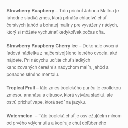
Strawberry Raspberry
– Táto príchuť Jahoda Malina je
lahodne sladká zmes, ktorá prináša chladivú chuť
čerstvých jahôd a bohatej maliny pre vyvážený nádych,
ktorý si môžete vychutnať kedykoľvek počas dňa.
Strawberry Raspberry Cherry Ice
– Dokonale ovocná
ľadová nádielka z najčerstvejšieho letného ovocia, aké
nájdete. Pri nádychu ucítite chuť sladkých
kandizovaných čerešní s nádychom malín, jahôd a
poriadne silného mentolu.
Tropical Fruit
– táto zmes tropického punču je exotickou
zmesou ananásu a citrusov, ktorá vytvára sladkú, ale
ostrú príchuť vape, ktorá sedí na jazyku.
Watermelon
– Táto tropická chuť je osviežujúcim mixom
od prvého vdýchnutia a kopíruje chuť obľúbeného