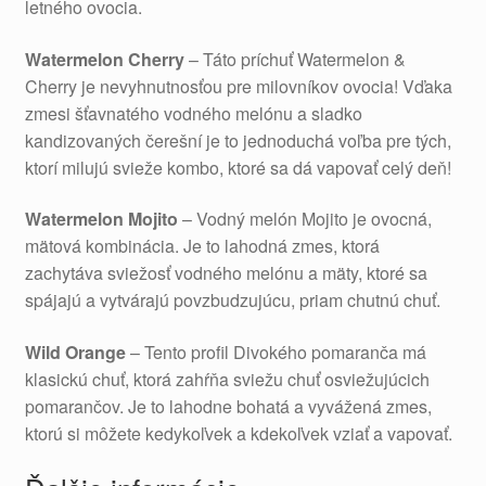
letného ovocia.
Watermelon Cherry
– Táto príchuť Watermelon &
Cherry je nevyhnutnosťou pre milovníkov ovocia! Vďaka
zmesi šťavnatého vodného melónu a sladko
kandizovaných čerešní je to jednoduchá voľba pre tých,
ktorí milujú svieže kombo, ktoré sa dá vapovať celý deň!
Watermelon Mojito
– Vodný melón Mojito je ovocná,
mätová kombinácia. Je to lahodná zmes, ktorá
zachytáva sviežosť vodného melónu a mäty, ktoré sa
spájajú a vytvárajú povzbudzujúcu, priam chutnú chuť.
Wild Orange
– Tento profil Divokého pomaranča má
klasickú chuť, ktorá zahŕňa sviežu chuť osviežujúcich
pomarančov. Je to lahodne bohatá a vyvážená zmes,
ktorú si môžete kedykoľvek a kdekoľvek vziať a vapovať.