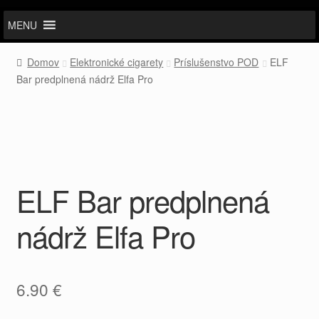
MENU
Domov
Elektronické cigarety
Príslušenstvo POD
ELF
Bar predplnená nádrž Elfa Pro
ELF Bar predplnená
nádrž Elfa Pro
6.90
€