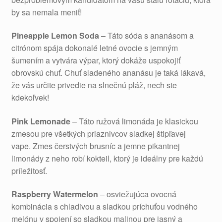
by sa nemala meniť!
Pineapple Lemon Soda
– Táto sóda s ananásom a
citrónom spája dokonalé letné ovocie s jemným
šumením a vytvára výpar, ktorý dokáže uspokojiť
obrovskú chuť. Chuť sladeného ananásu je taká lákavá,
že vás určite privedie na slnečnú pláž, nech ste
kdekoľvek!
Pink Lemonade
– Táto ružová limonáda je klasickou
zmesou pre všetkých priaznivcov sladkej štipľavej
vape. Zmes čerstvých brusníc a jemne pikantnej
limonády z neho robí kokteil, ktorý je ideálny pre každú
príležitosť.
Raspberry Watermelon
– osviežujúca ovocná
kombinácia s chladivou a sladkou príchuťou vodného
melónu v spojení so sladkou malinou pre jasný a