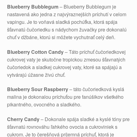
Blueberry Bubblegum
– Blueberry Bubblegum je
nastavená ako jedna z najvýraznejších príchutí v celom
vapingu. Je to voňavá sladká pochúťka, ktorá spája
šťavnatú čučoriedku s nádychom žuvačky pre dokonalú
chuť v džbáne, ktorú si môžete vychutnať celý deň.
Blueberry Cotton Candy
– Táto príchuť čučoriedkovej
cukrovej vaty je skutočne tropickou zmesou šťavnatých
čučoriedok a sladkej cukrovej vaty, ktoré sa spájajú a
vytvárajú úžasne živú chuť.
Blueberry Sour Raspberry
– táto čučoriedková kyslá
malina je dokonalou príchuťou pre fanúšikov všetkého
pikantného, ​​ovocného a sladkého.
Cherry Candy
– Dokonale spája sladké a kyslé tóny pre
šťavnatú rovnováhu ľahkého ovocia a cukroviniek s
cukrom. Je to čerešňová príjemná príchuť, ktorá je