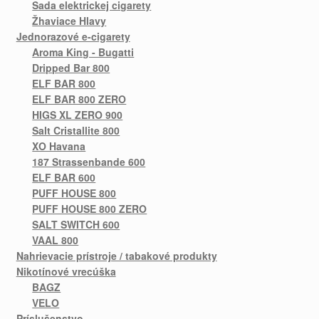
Sada elektrickej cigarety
Žhaviace Hlavy
Jednorazové e-cigarety
Aroma King - Bugatti
Dripped Bar 800
ELF BAR 800
ELF BAR 800 ZERO
HIGS XL ZERO 900
Salt Cristallite 800
XO Havana
187 Strassenbande 600
ELF BAR 600
PUFF HOUSE 800
PUFF HOUSE 800 ZERO
SALT SWITCH 600
VAAL 800
Nahrievacie prístroje / tabakové produkty
Nikotínové vrecúška
BAGZ
VELO
Príslušenstvo