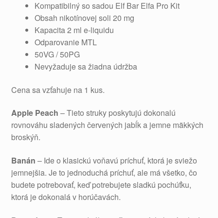
Kompatibilný so sadou Elf Bar Elfa Pro Kit
Obsah nikotínovej soli 20 mg
Kapacita 2 ml e-liquidu
Odparovanie MTL
50VG / 50PG
Nevyžaduje sa žiadna údržba
Cena sa vzťahuje na 1 kus.
Apple Peach
– Tieto struky poskytujú dokonalú
rovnováhu sladených červených jabĺk a jemne mäkkých
broskýň.
Banán
– Ide o klasickú voňavú príchuť, ktorá je sviežo
jemnejšia. Je to jednoduchá príchuť, ale má všetko, čo
budete potrebovať, keď potrebujete sladkú pochúťku,
ktorá je dokonalá v horúčavách.