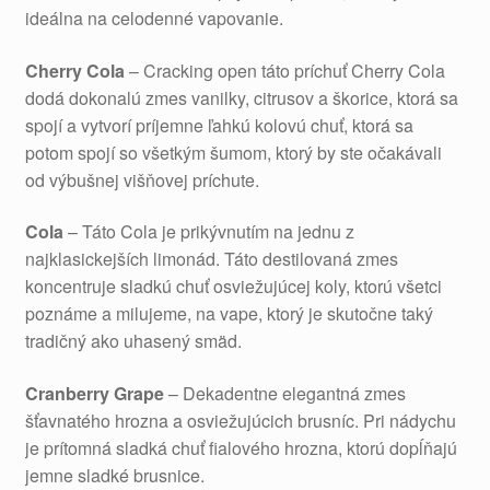
ideálna na celodenné vapovanie.
Cherry Cola
– Cracking open táto príchuť Cherry Cola
dodá dokonalú zmes vanilky, citrusov a škorice, ktorá sa
spojí a vytvorí príjemne ľahkú kolovú chuť, ktorá sa
potom spojí so všetkým šumom, ktorý by ste očakávali
od výbušnej višňovej príchute.
Cola
– Táto Cola je prikývnutím na jednu z
najklasickejších limonád. Táto destilovaná zmes
koncentruje sladkú chuť osviežujúcej koly, ktorú všetci
poznáme a milujeme, na vape, ktorý je skutočne taký
tradičný ako uhasený smäd.
Cranberry Grape
– Dekadentne elegantná zmes
šťavnatého hrozna a osviežujúcich brusníc. Pri nádychu
je prítomná sladká chuť fialového hrozna, ktorú dopĺňajú
jemne sladké brusnice.