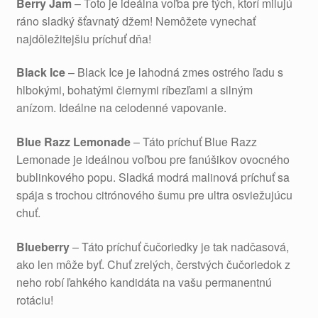
Berry Jam
– Toto je ideálna voľba pre tých, ktorí milujú
ráno sladký šťavnatý džem! Nemôžete vynechať
najdôležitejšiu príchuť dňa!
Black Ice
– Black Ice je lahodná zmes ostrého ľadu s
hlbokými, bohatými čiernymi ríbezľami a silným
anízom. Ideálne na celodenné vapovanie.
Blue Razz Lemonade
– Táto príchuť Blue Razz
Lemonade je ideálnou voľbou pre fanúšikov ovocného
bublinkového popu. Sladká modrá malinová príchuť sa
spája s trochou citrónového šumu pre ultra osviežujúcu
chuť.
Blueberry
– Táto príchuť čučoriedky je tak nadčasová,
ako len môže byť. Chuť zrelých, čerstvých čučoriedok z
neho robí ľahkého kandidáta na vašu permanentnú
rotáciu!