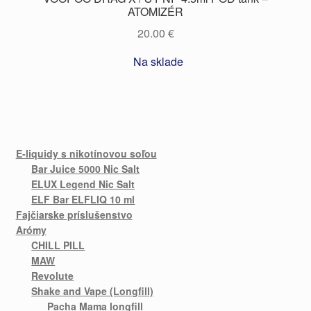
ATOMIZÉR
20.00
€
Na sklade
E-liquidy s nikotínovou soľou
Bar Juice 5000 Nic Salt
ELUX Legend Nic Salt
ELF Bar ELFLIQ 10 ml
Fajčiarske príslušenstvo
Arómy
CHILL PILL
MAW
Revolute
Shake and Vape (Longfill)
Pacha Mama longfill