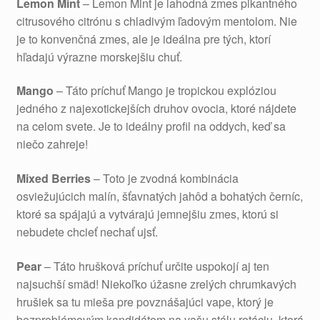
Lemon Mint
– Lemon Mint je lahodná zmes pikantného
citrusového citrónu s chladivým ľadovým mentolom. Nie
je to konvenčná zmes, ale je ideálna pre tých, ktorí
hľadajú výrazne morskejšiu chuť.
Mango
– Táto príchuť Mango je tropickou explóziou
jedného z najexotickejších druhov ovocia, ktoré nájdete
na celom svete. Je to ideálny profil na oddych, keď sa
niečo zahreje!
Mixed Berries
– Toto je zvodná kombinácia
osviežujúcich malín, šťavnatých jahôd a bohatých černíc,
ktoré sa spájajú a vytvárajú jemnejšiu zmes, ktorú si
nebudete chcieť nechať ujsť.
Pear
– Táto hrušková príchuť určite uspokojí aj ten
najsuchší smäd! Niekoľko úžasne zrelých chrumkavých
hrušiek sa tu mieša pre povznášajúci vape, ktorý je
bezproblémovým kandidátom na vašu stálu rotáciu, ktorá