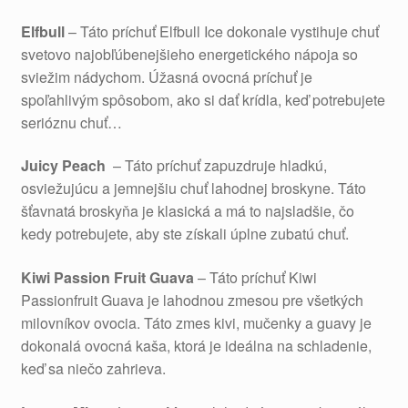
Elfbull
– Táto príchuť Elfbull Ice dokonale vystihuje chuť
svetovo najobľúbenejšieho energetického nápoja so
sviežim nádychom. Úžasná ovocná príchuť je
spoľahlivým spôsobom, ako si dať krídla, keď potrebujete
serióznu chuť…
Juicy Peach
– Táto príchuť zapuzdruje hladkú,
osviežujúcu a jemnejšiu chuť lahodnej broskyne. Táto
šťavnatá broskyňa je klasická a má to najsladšie, čo
kedy potrebujete, aby ste získali úplne zubatú chuť.
Kiwi Passion Fruit Guava
– Táto príchuť Kiwi
Passionfruit Guava je lahodnou zmesou pre všetkých
milovníkov ovocia. Táto zmes kivi, mučenky a guavy je
dokonalá ovocná kaša, ktorá je ideálna na schladenie,
keď sa niečo zahrieva.