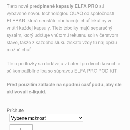
Tieto nové
predplnené kapsuly ELFA PRO
sú
vybavené novou technológiou QUAQ od spoločnosti
ELFBAR, ktorá neustále obohacuje chuť tekutiny vo
vnútri každej kapsuly. Tieto tobolky majú separačný
systém, ktorý udržuje vnútornú tekutinu soli v čerstvom
stave, takže z každého šluku získate vždy tú najlepšiu
možnú chuť.
Tieto podložky sa dodávajú v balení po dvoch kusoch a
sú kompatibilné iba so súpravou ELFA PRO POD KIT.
Pred použitím zatlačte na spodnú časť podu, aby ste
aktivovali e-liquid.
Príchute