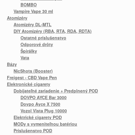
BOMBO
Vampire Vape 30 ml
Atomizéry
Atomizéry DL-MTL
DIY Atomizéry (RBA, RTA, RDA, RDTA)
Ostatné príslušenstvo
Odporové drôty
Špirálky
Vata
Bázy
NicShots (Booster)
Freigest - CBD Vape Pen
Elektronické cigarety
Dobíjateľné zariadenie + Predplnený POD
DOVPO AYCE Bar 3000
Dovpo Ayce X 7500
Vozol Vista Plug 10000
Elektrické cigarety POD
MODy s vymeniteľnou batériou
Príslušenstvo POD